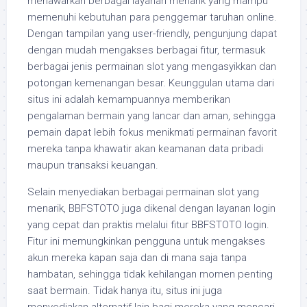
menawarkan berbagai layanan menarik yang mampu
memenuhi kebutuhan para penggemar taruhan online.
Dengan tampilan yang user-friendly, pengunjung dapat
dengan mudah mengakses berbagai fitur, termasuk
berbagai jenis permainan slot yang mengasyikkan dan
potongan kemenangan besar. Keunggulan utama dari
situs ini adalah kemampuannya memberikan
pengalaman bermain yang lancar dan aman, sehingga
pemain dapat lebih fokus menikmati permainan favorit
mereka tanpa khawatir akan keamanan data pribadi
maupun transaksi keuangan.
Selain menyediakan berbagai permainan slot yang
menarik, BBFSTOTO juga dikenal dengan layanan login
yang cepat dan praktis melalui fitur BBFSTOTO login.
Fitur ini memungkinkan pengguna untuk mengakses
akun mereka kapan saja dan di mana saja tanpa
hambatan, sehingga tidak kehilangan momen penting
saat bermain. Tidak hanya itu, situs ini juga