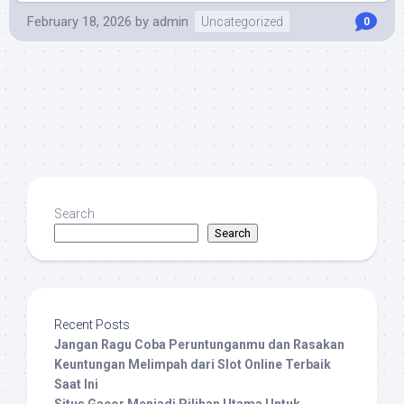
February 18, 2026
by
admin
Uncategorized
0
Search
Search
Recent Posts
Jangan Ragu Coba Peruntunganmu dan Rasakan
Keuntungan Melimpah dari Slot Online Terbaik
Saat Ini