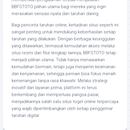
BBFSTOTO pilihan utama bagi mereka yang ingin
merasakan sensasi nyata dari taruhan daring.
Bagi pencinta taruhan online, kehadiran situs seperti ini
sangat penting untuk mendukung keberhasilan setiap
taruhan yang dilakukan. Dengan berbagai keunggulan
yang ditawarkan, termasuk kemudahan akses melalui
situs resmi dan fitur lengkap lainnya, BBFSTOTO tetap
menjadi pilihan utama. Tidak hanya menawarkan
kemudahan bermain, tetapi juga menjamin keamanan
dan kenyamanan, sehingga pemain bisa fokus meraih
kemenangan tanpa rasa khawatir. Melalui strategi
inovatif dan layanan prima, platform ini terus
berkembang dan memperluas pangsa pasar,
menjadikannya salah satu situs togel online terpercaya
yang wajib dipertimbangkan oleh setiap penggemar
taruhan digital.