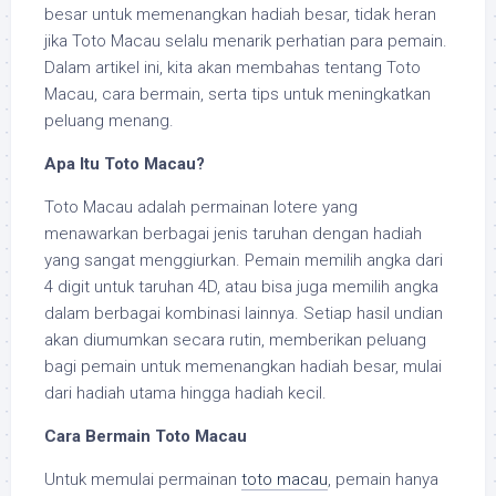
besar untuk memenangkan hadiah besar, tidak heran
jika Toto Macau selalu menarik perhatian para pemain.
Dalam artikel ini, kita akan membahas tentang Toto
Macau, cara bermain, serta tips untuk meningkatkan
peluang menang.
Apa Itu Toto Macau?
Toto Macau adalah permainan lotere yang
menawarkan berbagai jenis taruhan dengan hadiah
yang sangat menggiurkan. Pemain memilih angka dari
4 digit untuk taruhan 4D, atau bisa juga memilih angka
dalam berbagai kombinasi lainnya. Setiap hasil undian
akan diumumkan secara rutin, memberikan peluang
bagi pemain untuk memenangkan hadiah besar, mulai
dari hadiah utama hingga hadiah kecil.
Cara Bermain Toto Macau
Untuk memulai permainan
toto macau
, pemain hanya