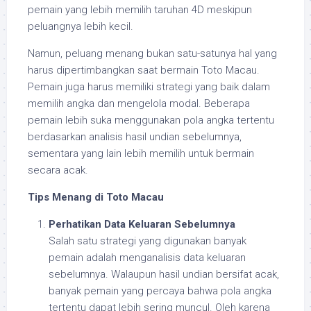
pemain yang lebih memilih taruhan 4D meskipun
peluangnya lebih kecil.
Namun, peluang menang bukan satu-satunya hal yang
harus dipertimbangkan saat bermain Toto Macau.
Pemain juga harus memiliki strategi yang baik dalam
memilih angka dan mengelola modal. Beberapa
pemain lebih suka menggunakan pola angka tertentu
berdasarkan analisis hasil undian sebelumnya,
sementara yang lain lebih memilih untuk bermain
secara acak.
Tips Menang di Toto Macau
Perhatikan Data Keluaran Sebelumnya
Salah satu strategi yang digunakan banyak
pemain adalah menganalisis data keluaran
sebelumnya. Walaupun hasil undian bersifat acak,
banyak pemain yang percaya bahwa pola angka
tertentu dapat lebih sering muncul. Oleh karena