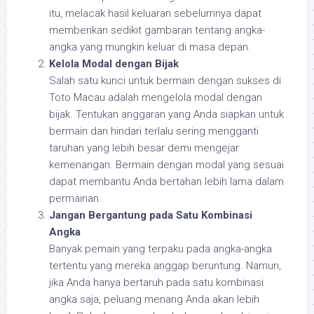
itu, melacak hasil keluaran sebelumnya dapat
memberikan sedikit gambaran tentang angka-
angka yang mungkin keluar di masa depan.
Kelola Modal dengan Bijak
Salah satu kunci untuk bermain dengan sukses di
Toto Macau adalah mengelola modal dengan
bijak. Tentukan anggaran yang Anda siapkan untuk
bermain dan hindari terlalu sering mengganti
taruhan yang lebih besar demi mengejar
kemenangan. Bermain dengan modal yang sesuai
dapat membantu Anda bertahan lebih lama dalam
permainan.
Jangan Bergantung pada Satu Kombinasi
Angka
Banyak pemain yang terpaku pada angka-angka
tertentu yang mereka anggap beruntung. Namun,
jika Anda hanya bertaruh pada satu kombinasi
angka saja, peluang menang Anda akan lebih