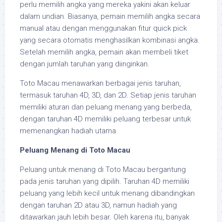
perlu memilih angka yang mereka yakini akan keluar
dalam undian. Biasanya, pemain memilih angka secara
manual atau dengan menggunakan fitur quick pick
yang secara otomatis menghasilkan kombinasi angka.
Setelah memilih angka, pemain akan membeli tiket
dengan jumlah taruhan yang diinginkan.
Toto Macau menawarkan berbagai jenis taruhan,
termasuk taruhan 4D, 3D, dan 2D. Setiap jenis taruhan
memiliki aturan dan peluang menang yang berbeda,
dengan taruhan 4D memiliki peluang terbesar untuk
memenangkan hadiah utama.
Peluang Menang di Toto Macau
Peluang untuk menang di Toto Macau bergantung
pada jenis taruhan yang dipilih. Taruhan 4D memiliki
peluang yang lebih kecil untuk menang dibandingkan
dengan taruhan 2D atau 3D, namun hadiah yang
ditawarkan jauh lebih besar. Oleh karena itu, banyak