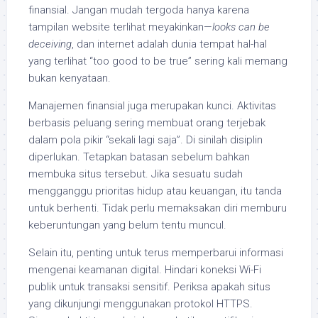
finansial. Jangan mudah tergoda hanya karena
tampilan website terlihat meyakinkan—
looks can be
deceiving
, dan internet adalah dunia tempat hal-hal
yang terlihat “too good to be true” sering kali memang
bukan kenyataan.
Manajemen finansial juga merupakan kunci. Aktivitas
berbasis peluang sering membuat orang terjebak
dalam pola pikir “sekali lagi saja”. Di sinilah disiplin
diperlukan. Tetapkan batasan sebelum bahkan
membuka situs tersebut. Jika sesuatu sudah
mengganggu prioritas hidup atau keuangan, itu tanda
untuk berhenti. Tidak perlu memaksakan diri memburu
keberuntungan yang belum tentu muncul.
Selain itu, penting untuk terus memperbarui informasi
mengenai keamanan digital. Hindari koneksi Wi-Fi
publik untuk transaksi sensitif. Periksa apakah situs
yang dikunjungi menggunakan protokol HTTPS.