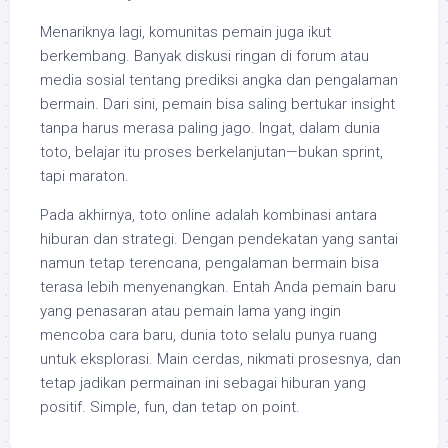
Menariknya lagi, komunitas pemain juga ikut
berkembang. Banyak diskusi ringan di forum atau
media sosial tentang prediksi angka dan pengalaman
bermain. Dari sini, pemain bisa saling bertukar insight
tanpa harus merasa paling jago. Ingat, dalam dunia
toto, belajar itu proses berkelanjutan—bukan sprint,
tapi maraton.
Pada akhirnya, toto online adalah kombinasi antara
hiburan dan strategi. Dengan pendekatan yang santai
namun tetap terencana, pengalaman bermain bisa
terasa lebih menyenangkan. Entah Anda pemain baru
yang penasaran atau pemain lama yang ingin
mencoba cara baru, dunia toto selalu punya ruang
untuk eksplorasi. Main cerdas, nikmati prosesnya, dan
tetap jadikan permainan ini sebagai hiburan yang
positif. Simple, fun, dan tetap on point.