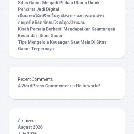
Situs Gacor Menjadi Pilihan Utama Untuk
Pencinta Judi Digital
เพิ่มความได้เปรียบในทุกจังหวะของการเล่น ผ่าน
กลยุทธ์ สล็อต ที่ตอบโจทย์ทุกเป้าหมาย
Kisah Pemain Berhasil Mendapatkan Keuntungan
Besar dari Situs Gacor
Tips Mengelola Keuangan Saat Main Di Situs
Gacor Terpercaya
Recent Comments
A WordPress Commenter
on
Hello world!
Archives
August 2026
July 2026