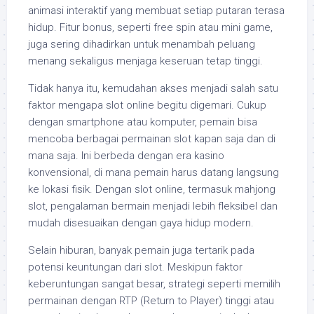
animasi interaktif yang membuat setiap putaran terasa
hidup. Fitur bonus, seperti free spin atau mini game,
juga sering dihadirkan untuk menambah peluang
menang sekaligus menjaga keseruan tetap tinggi.
Tidak hanya itu, kemudahan akses menjadi salah satu
faktor mengapa slot online begitu digemari. Cukup
dengan smartphone atau komputer, pemain bisa
mencoba berbagai permainan slot kapan saja dan di
mana saja. Ini berbeda dengan era kasino
konvensional, di mana pemain harus datang langsung
ke lokasi fisik. Dengan slot online, termasuk mahjong
slot, pengalaman bermain menjadi lebih fleksibel dan
mudah disesuaikan dengan gaya hidup modern.
Selain hiburan, banyak pemain juga tertarik pada
potensi keuntungan dari slot. Meskipun faktor
keberuntungan sangat besar, strategi seperti memilih
permainan dengan RTP (Return to Player) tinggi atau