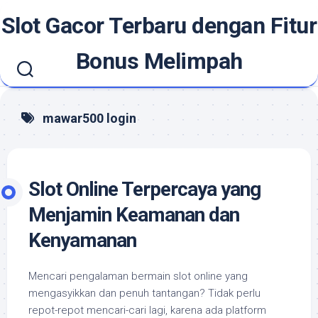
Skip
Slot Gacor Terbaru dengan Fitur
to
content
Bonus Melimpah
mawar500 login
Slot Online Terpercaya yang
Menjamin Keamanan dan
Kenyamanan
Mencari pengalaman bermain slot online yang
mengasyikkan dan penuh tantangan? Tidak perlu
repot-repot mencari-cari lagi, karena ada platform