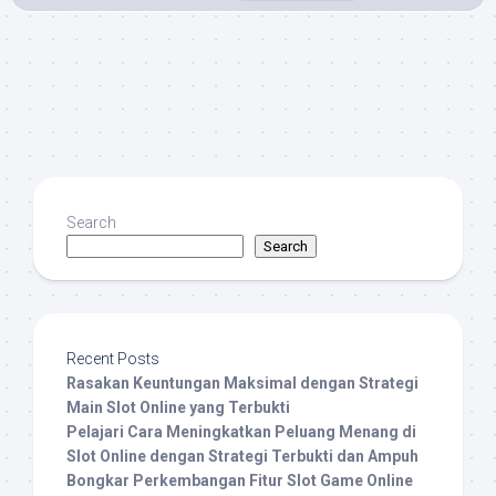
Search
Search
Recent Posts
Rasakan Keuntungan Maksimal dengan Strategi
Main Slot Online yang Terbukti
Pelajari Cara Meningkatkan Peluang Menang di
Slot Online dengan Strategi Terbukti dan Ampuh
Bongkar Perkembangan Fitur Slot Game Online