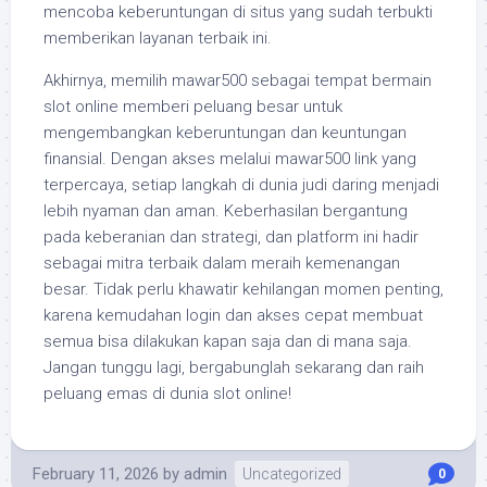
mencoba keberuntungan di situs yang sudah terbukti
memberikan layanan terbaik ini.
Akhirnya, memilih mawar500 sebagai tempat bermain
slot online memberi peluang besar untuk
mengembangkan keberuntungan dan keuntungan
finansial. Dengan akses melalui mawar500 link yang
terpercaya, setiap langkah di dunia judi daring menjadi
lebih nyaman dan aman. Keberhasilan bergantung
pada keberanian dan strategi, dan platform ini hadir
sebagai mitra terbaik dalam meraih kemenangan
besar. Tidak perlu khawatir kehilangan momen penting,
karena kemudahan login dan akses cepat membuat
semua bisa dilakukan kapan saja dan di mana saja.
Jangan tunggu lagi, bergabunglah sekarang dan raih
peluang emas di dunia slot online!
February 11, 2026
by
admin
Uncategorized
0