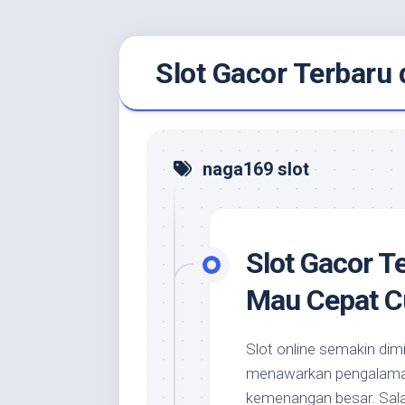
Skip
Slot Gacor Terbaru
to
content
naga169 slot
Slot Gacor T
Mau Cepat C
Slot online semakin dimi
menawarkan pengalaman
kemenangan besar. Sala