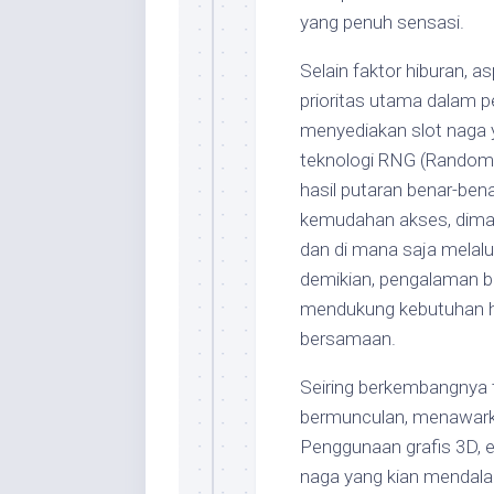
yang penuh sensasi.
Selain faktor hiburan, 
prioritas utama dalam 
menyediakan slot naga 
teknologi RNG (Random
hasil putaran benar-ben
kemudahan akses, dima
dan di mana saja melal
demikian, pengalaman be
mendukung kebutuhan h
bersamaan.
Seiring berkembangnya t
bermunculan, menawarkan
Penggunaan grafis 3D, 
naga yang kian mendala