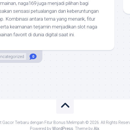
mainan, naga169 juga menjadi pilihan bagi
sakan sensasi petualangan dan keberuntungan
p. Kombinasi antara tema yang menarik, fitur
erta keamanan terjamin menjadikan slot naga
nan favorit di dunia digital saat ini.
ncategorized
0
t Gacor Terbaru dengan Fitur Bonus Melimpah © 2026. All Rights Reser
Powered by
WordPress
. Theme by
Alx
.