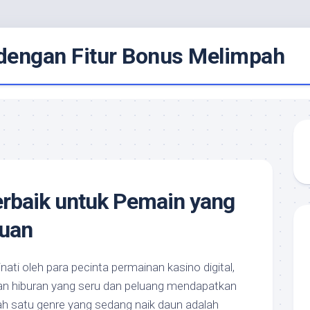
 dengan Fitur Bonus Melimpah
erbaik untuk Pemain yang
uan
nati oleh para pecinta permainan kasino digital,
 hiburan yang seru dan peluang mendapatkan
h satu genre yang sedang naik daun adalah