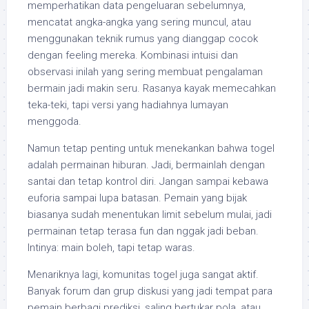
memperhatikan data pengeluaran sebelumnya,
mencatat angka-angka yang sering muncul, atau
menggunakan teknik rumus yang dianggap cocok
dengan feeling mereka. Kombinasi intuisi dan
observasi inilah yang sering membuat pengalaman
bermain jadi makin seru. Rasanya kayak memecahkan
teka-teki, tapi versi yang hadiahnya lumayan
menggoda.
Namun tetap penting untuk menekankan bahwa togel
adalah permainan hiburan. Jadi, bermainlah dengan
santai dan tetap kontrol diri. Jangan sampai kebawa
euforia sampai lupa batasan. Pemain yang bijak
biasanya sudah menentukan limit sebelum mulai, jadi
permainan tetap terasa fun dan nggak jadi beban.
Intinya: main boleh, tapi tetap waras.
Menariknya lagi, komunitas togel juga sangat aktif.
Banyak forum dan grup diskusi yang jadi tempat para
pemain berbagi prediksi, saling bertukar pola, atau