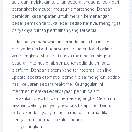
saja dan melakukan taruhan secara langsung, baik dari
perangkat komputer maupun smartphone. Dengan
demikian, kesempatan untuk meraih kemenangan
besar semakin terbuka lebar setiap harinya, mengingat
banyaknya pilihan permainan yang tersedia.
Tidak hanya menawarkan kemudahan, situs ini juga
menyediakan berbagai variasi pasaran togel online
yang lengkap. Mulai dari angka main harian hingga
pasaran internasional, semua tersedia dalam satu
platform. Dengan sistem yang terintegrasi dan live
update secara otomatis, pemain bisa mengikuti setiap
hasil keluaran secara real-time. Keunggulan ini
memberi mereka kepercayaan penuh dalam
melakukan prediksi dan memasang angka. Selain itu,
layanan pelanggan yang responsif siap membantu
setiap kendala yang mungkin muncul, memastikan
pengalaman bermain selalu lancar dan
menyenangkan.