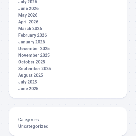
July 2026
June 2026
May 2026
April 2026
March 2026
February 2026
January 2026
December 2025
November 2025
October 2025
September 2025
August 2025
July 2025
June 2025
Categories
Uncategorized