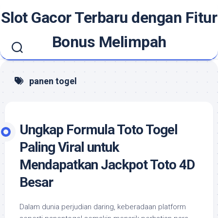
Skip
Slot Gacor Terbaru dengan Fitur
to
content
Bonus Melimpah
panen togel
Ungkap Formula Toto Togel
Paling Viral untuk
Mendapatkan Jackpot Toto 4D
Besar
Dalam dunia perjudian daring, keberadaan platform