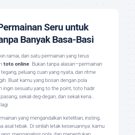
 Permainan Seru untuk
Tanpa Banyak Basa-Basi
kin ramai, dan satu permainan yang terus
ah
toto online
. Bukan tanpa alasan—permainan
tegang, peluang cuan yang nyata, dan ritme
agih. Buat kamu yang bosan dengan pola
 ingin sesuatu yang to the point, toto hadir
 pasang, sekali deg-degan, dan sekali kena…
agi.
rmainan yang mengandalkan ketelitian, insting,
a asal tebak. Di sinilah letak keseruannya: kamu
ang, menganalisis pola, dan menentukan