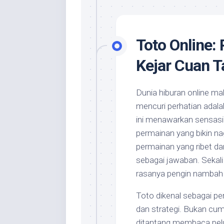
Toto Online:
Kejar Cuan 
Dunia hiburan online ma
mencuri perhatian adal
ini menawarkan sensasi 
permainan yang bikin n
permainan yang ribet dan
sebagai jawaban. Sekali
rasanya pengin nambah l
Toto dikenal sebagai pe
dan strategi. Bukan cum
ditantang membaca pelu