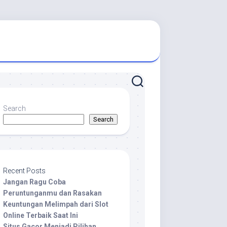
Search
Search
Recent Posts
Jangan Ragu Coba
Peruntunganmu dan Rasakan
Keuntungan Melimpah dari Slot
Online Terbaik Saat Ini
Situs Gacor Menjadi Pilihan