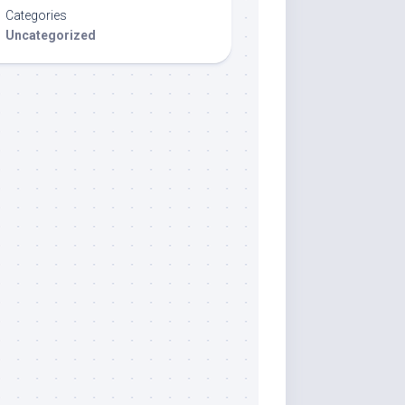
Categories
Uncategorized