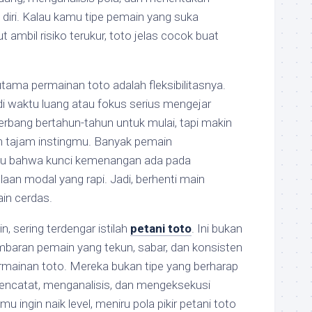
diri. Kalau kamu tipe pemain yang suka
t ambil risiko terukur, toto jelas cocok buat
tama permainan toto adalah fleksibilitasnya.
i waktu luang atau fokus serius mengejar
terbang bertahun-tahun untuk mulai, tapi makin
n tajam instingmu. Banyak pemain
u bahwa kunci kemenangan ada pada
laan modal yang rapi. Jadi, berhenti main
n cerdas.
 sering terdengar istilah
petani toto
. Ini bukan
ambaran pemain yang tekun, sabar, dan konsisten
rmainan toto. Mereka bukan tipe yang berharap
ncatat, menganalisis, dan mengeksekusi
mu ingin naik level, meniru pola pikir petani toto