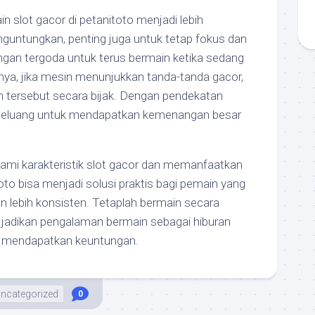
 slot gacor di petanitoto menjadi lebih
ntungkan, penting juga untuk tetap fokus dan
Jangan tergoda untuk terus bermain ketika sedang
knya, jika mesin menunjukkan tanda-tanda gacor,
ersebut secara bijak. Dengan pendekatan
n, peluang untuk mendapatkan kemenangan besar
mi karakteristik slot gacor dan memanfaatkan
oto bisa menjadi solusi praktis bagi pemain yang
 lebih konsisten. Tetaplah bermain secara
 jadikan pengalaman bermain sebagai hiburan
k mendapatkan keuntungan.
ncategorized
0