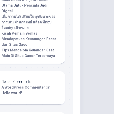
Utama Untuk Pencinta Judi
Digital
เพิ่มความได้เปรียบในทุกจังหวะของ
การเล่น ผ่านกลยุทธ์ สล็อต ที่ตอบ
โจทย์ทุกเป้าหมาย
Kisah Pemain Berhasil
Mendapatkan Keuntungan Besar
dari Situs Gacor
Tips Mengelola Keuangan Saat
Main Di Situs Gacor Terpercaya
Recent Comments
A WordPress Commenter
on
Hello world!