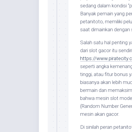
sedang dalam kondisi “
Banyak pemain yang per
petanitoto, memiliki p
saat dimainkan dengan s
Salah satu hal penting 
dari slot gacor itu sendi
https://www.piratecity.
seperti angka kemenang
tinggi, atau fitur bonus
biasanya akan lebih mu
bermain dan memaksima
bahwa mesin slot mode
(Random Number Generat
mesin akan gacor.
Di sinilah peran petanit