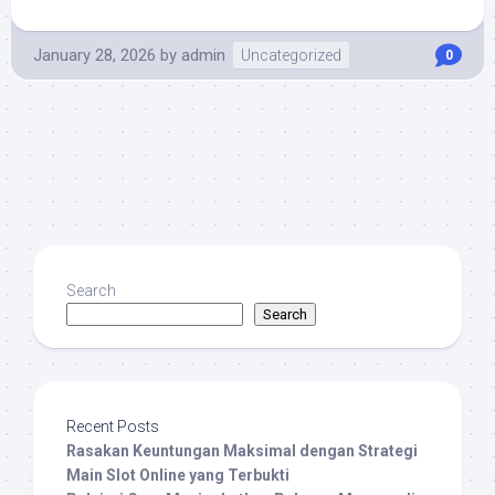
January 28, 2026
by
admin
Uncategorized
0
Search
Search
Recent Posts
Rasakan Keuntungan Maksimal dengan Strategi
Main Slot Online yang Terbukti