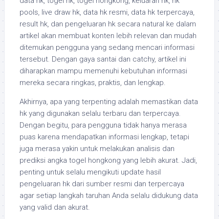
data hk, togel hk, togel hongkong, keluaran hk, hk
pools, live draw hk, data hk resmi, data hk terpercaya,
result hk, dan pengeluaran hk secara natural ke dalam
artikel akan membuat konten lebih relevan dan mudah
ditemukan pengguna yang sedang mencari informasi
tersebut. Dengan gaya santai dan catchy, artikel ini
diharapkan mampu memenuhi kebutuhan informasi
mereka secara ringkas, praktis, dan lengkap.
Akhirnya, apa yang terpenting adalah memastikan data
hk yang digunakan selalu terbaru dan terpercaya.
Dengan begitu, para pengguna tidak hanya merasa
puas karena mendapatkan informasi lengkap, tetapi
juga merasa yakin untuk melakukan analisis dan
prediksi angka togel hongkong yang lebih akurat. Jadi,
penting untuk selalu mengikuti update hasil
pengeluaran hk dari sumber resmi dan terpercaya
agar setiap langkah taruhan Anda selalu didukung data
yang valid dan akurat.