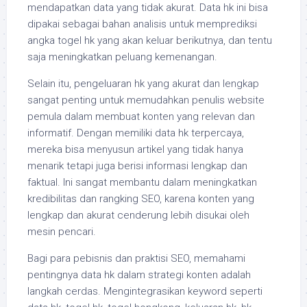
mendapatkan data yang tidak akurat. Data hk ini bisa
dipakai sebagai bahan analisis untuk memprediksi
angka togel hk yang akan keluar berikutnya, dan tentu
saja meningkatkan peluang kemenangan.
Selain itu, pengeluaran hk yang akurat dan lengkap
sangat penting untuk memudahkan penulis website
pemula dalam membuat konten yang relevan dan
informatif. Dengan memiliki data hk terpercaya,
mereka bisa menyusun artikel yang tidak hanya
menarik tetapi juga berisi informasi lengkap dan
faktual. Ini sangat membantu dalam meningkatkan
kredibilitas dan rangking SEO, karena konten yang
lengkap dan akurat cenderung lebih disukai oleh
mesin pencari.
Bagi para pebisnis dan praktisi SEO, memahami
pentingnya data hk dalam strategi konten adalah
langkah cerdas. Mengintegrasikan keyword seperti