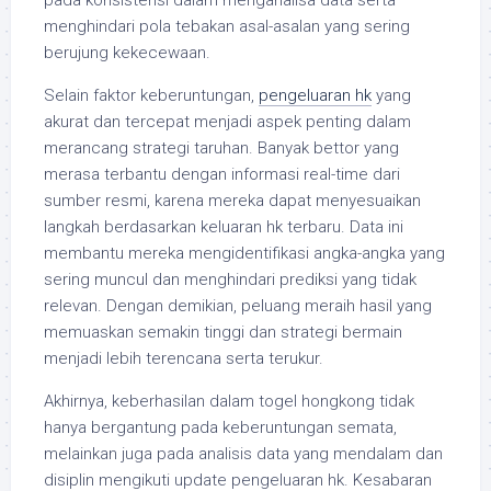
pada konsistensi dalam menganalisa data serta
menghindari pola tebakan asal-asalan yang sering
berujung kekecewaan.
Selain faktor keberuntungan,
pengeluaran hk
yang
akurat dan tercepat menjadi aspek penting dalam
merancang strategi taruhan. Banyak bettor yang
merasa terbantu dengan informasi real-time dari
sumber resmi, karena mereka dapat menyesuaikan
langkah berdasarkan keluaran hk terbaru. Data ini
membantu mereka mengidentifikasi angka-angka yang
sering muncul dan menghindari prediksi yang tidak
relevan. Dengan demikian, peluang meraih hasil yang
memuaskan semakin tinggi dan strategi bermain
menjadi lebih terencana serta terukur.
Akhirnya, keberhasilan dalam togel hongkong tidak
hanya bergantung pada keberuntungan semata,
melainkan juga pada analisis data yang mendalam dan
disiplin mengikuti update pengeluaran hk. Kesabaran