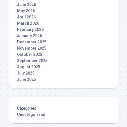
June 2026
May 2026
April 2026
March 2026
February 2026
January 2026
December 2025
November 2025
October 2025
September 2025
August 2025
July 2025
June 2025
Categories
Uncategorized