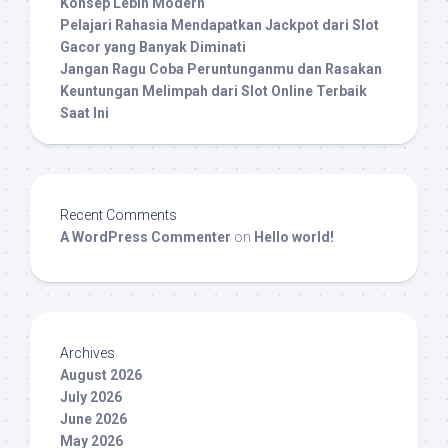
Konsep Lebih Modern
Pelajari Rahasia Mendapatkan Jackpot dari Slot
Gacor yang Banyak Diminati
Jangan Ragu Coba Peruntunganmu dan Rasakan
Keuntungan Melimpah dari Slot Online Terbaik
Saat Ini
Recent Comments
A WordPress Commenter
on
Hello world!
Archives
August 2026
July 2026
June 2026
May 2026