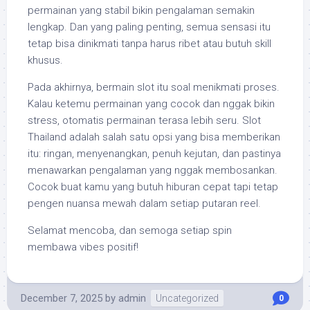
permainan yang stabil bikin pengalaman semakin
lengkap. Dan yang paling penting, semua sensasi itu
tetap bisa dinikmati tanpa harus ribet atau butuh skill
khusus.
Pada akhirnya, bermain slot itu soal menikmati proses.
Kalau ketemu permainan yang cocok dan nggak bikin
stress, otomatis permainan terasa lebih seru. Slot
Thailand adalah salah satu opsi yang bisa memberikan
itu: ringan, menyenangkan, penuh kejutan, dan pastinya
menawarkan pengalaman yang nggak membosankan.
Cocok buat kamu yang butuh hiburan cepat tapi tetap
pengen nuansa mewah dalam setiap putaran reel.
Selamat mencoba, dan semoga setiap spin
membawa vibes positif!
December 7, 2025
by
admin
Uncategorized
0