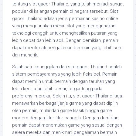
tentang slot gacor Thailand, yang telah menjadi sangat
populer di kalangan pemain di negara tersebut. Slot
gacor Thailand adalah jenis permainan kasino online
yang menggunakan mesin slot yang menggunakan
teknologi canggih untuk menghasilkan putaran yang
lebih cepat dan lebih adil. Dengan demikian, pemain
dapat menikmati pengalaman bermain yang lebih seru
dan menarik.
Salah satu keunggulan dari slot gacor Thailand adalah
sistem pembayarannya yang lebih fleksibel. Pemain
dapat memilih untuk bermain dengan taruhan yang
lebih kecil atau lebih besar, tergantung pada
preferensi mereka. Selain itu, slot gacor Thailand juga
menawarkan berbagai jenis game yang dapat dipilih
oleh pemain, mulai dari game klasik hingga game
modern dengan fitur-fitur canggih. Dengan demikian,
pemain dapat menemukan game yang sesuai dengan
selera mereka dan menikmati pengalaman bermain