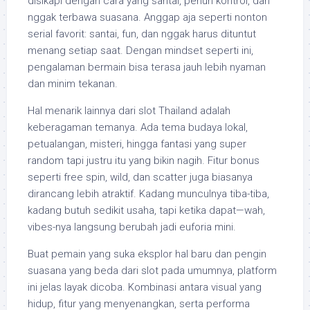
disikapi dengan cara yang santai, penuh kontrol, dan
nggak terbawa suasana. Anggap aja seperti nonton
serial favorit: santai, fun, dan nggak harus dituntut
menang setiap saat. Dengan mindset seperti ini,
pengalaman bermain bisa terasa jauh lebih nyaman
dan minim tekanan.
Hal menarik lainnya dari slot Thailand adalah
keberagaman temanya. Ada tema budaya lokal,
petualangan, misteri, hingga fantasi yang super
random tapi justru itu yang bikin nagih. Fitur bonus
seperti free spin, wild, dan scatter juga biasanya
dirancang lebih atraktif. Kadang munculnya tiba-tiba,
kadang butuh sedikit usaha, tapi ketika dapat—wah,
vibes-nya langsung berubah jadi euforia mini.
Buat pemain yang suka eksplor hal baru dan pengin
suasana yang beda dari slot pada umumnya, platform
ini jelas layak dicoba. Kombinasi antara visual yang
hidup, fitur yang menyenangkan, serta performa