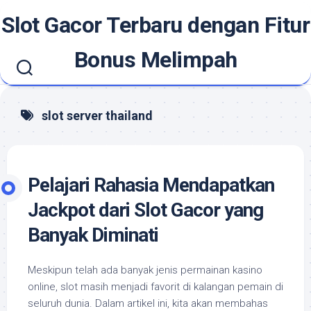
Skip
Slot Gacor Terbaru dengan Fitur
to
content
Bonus Melimpah
slot server thailand
Pelajari Rahasia Mendapatkan
Jackpot dari Slot Gacor yang
Banyak Diminati
Meskipun telah ada banyak jenis permainan kasino
online, slot masih menjadi favorit di kalangan pemain di
seluruh dunia. Dalam artikel ini, kita akan membahas