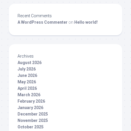
Recent Comments
A WordPress Commenter
on
Hello world!
Archives
August 2026
July 2026
June 2026
May 2026
April 2026
March 2026
February 2026
January 2026
December 2025
November 2025
October 2025