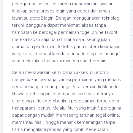
penggemar judi online karena menawarkan layanan
lengkap serta proses login yang cepat dan aman
lewat suletoto2 login. Dengan menggunakan teknologi
terkini, pengguna dapat menikmati akses tanpa
hambatan ke berbagai permainan togel online favorit
mereka kapan saja dan di mana saja. Keunggulan
utama dari platform ini terletak pada sistem keamanan
yang ketat, memastikan data pribadi tetap terlindungi
saat melakukan transaksi maupun saat bermain.
Selain menawarkan kemudahan akses, suletoto2
menyediakan berbagai variasi permainan yang menarik
serta peluang menang tinggi. Para pemain tidak perlu
khawatir kehilangan kesempatan karena sistemnya
dirancang untuk memberikan pengalaman terbaik dan
transparansi penuh. Melalui fitur yang intuitif, pengguna
dapat dengan mudah memasang taruhan togel online,
memantau hasil, hingga menarik kemenangan tanpa
harus mengalami proses yang rumit. Kecepatan