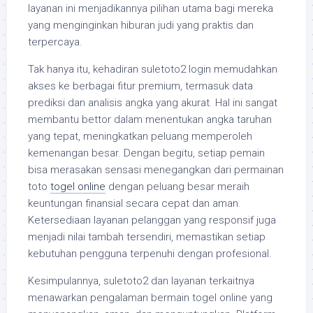
layanan ini menjadikannya pilihan utama bagi mereka
yang menginginkan hiburan judi yang praktis dan
terpercaya.
Tak hanya itu, kehadiran suletoto2 login memudahkan
akses ke berbagai fitur premium, termasuk data
prediksi dan analisis angka yang akurat. Hal ini sangat
membantu bettor dalam menentukan angka taruhan
yang tepat, meningkatkan peluang memperoleh
kemenangan besar. Dengan begitu, setiap pemain
bisa merasakan sensasi menegangkan dari permainan
toto
togel online
dengan peluang besar meraih
keuntungan finansial secara cepat dan aman.
Ketersediaan layanan pelanggan yang responsif juga
menjadi nilai tambah tersendiri, memastikan setiap
kebutuhan pengguna terpenuhi dengan profesional.
Kesimpulannya, suletoto2 dan layanan terkaitnya
menawarkan pengalaman bermain togel online yang