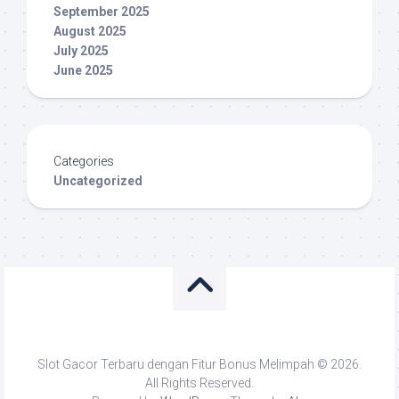
September 2025
August 2025
July 2025
June 2025
Categories
Uncategorized
Slot Gacor Terbaru dengan Fitur Bonus Melimpah © 2026.
All Rights Reserved.