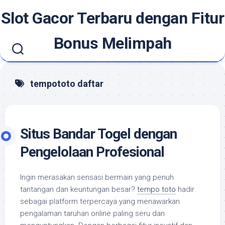
Skip
Slot Gacor Terbaru dengan Fitur
to
content
Bonus Melimpah
tempototo daftar
Situs Bandar Togel dengan
Pengelolaan Profesional
Ingin merasakan sensasi bermain yang penuh
tantangan dan keuntungan besar?
tempo toto
hadir
sebagai platform terpercaya yang menawarkan
pengalaman taruhan online paling seru dan