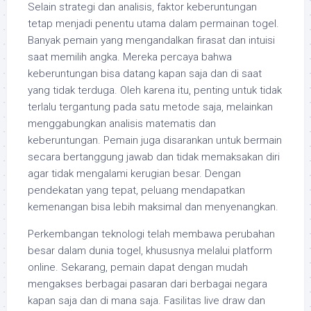
Selain strategi dan analisis, faktor keberuntungan
tetap menjadi penentu utama dalam permainan togel.
Banyak pemain yang mengandalkan firasat dan intuisi
saat memilih angka. Mereka percaya bahwa
keberuntungan bisa datang kapan saja dan di saat
yang tidak terduga. Oleh karena itu, penting untuk tidak
terlalu tergantung pada satu metode saja, melainkan
menggabungkan analisis matematis dan
keberuntungan. Pemain juga disarankan untuk bermain
secara bertanggung jawab dan tidak memaksakan diri
agar tidak mengalami kerugian besar. Dengan
pendekatan yang tepat, peluang mendapatkan
kemenangan bisa lebih maksimal dan menyenangkan.
Perkembangan teknologi telah membawa perubahan
besar dalam dunia togel, khususnya melalui platform
online. Sekarang, pemain dapat dengan mudah
mengakses berbagai pasaran dari berbagai negara
kapan saja dan di mana saja. Fasilitas live draw dan