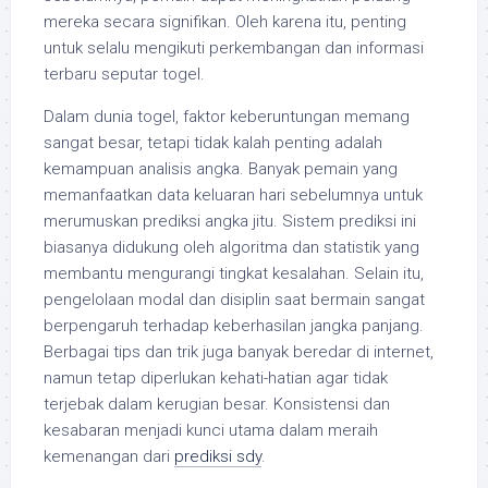
mereka secara signifikan. Oleh karena itu, penting
untuk selalu mengikuti perkembangan dan informasi
terbaru seputar togel.
Dalam dunia togel, faktor keberuntungan memang
sangat besar, tetapi tidak kalah penting adalah
kemampuan analisis angka. Banyak pemain yang
memanfaatkan data keluaran hari sebelumnya untuk
merumuskan prediksi angka jitu. Sistem prediksi ini
biasanya didukung oleh algoritma dan statistik yang
membantu mengurangi tingkat kesalahan. Selain itu,
pengelolaan modal dan disiplin saat bermain sangat
berpengaruh terhadap keberhasilan jangka panjang.
Berbagai tips dan trik juga banyak beredar di internet,
namun tetap diperlukan kehati-hatian agar tidak
terjebak dalam kerugian besar. Konsistensi dan
kesabaran menjadi kunci utama dalam meraih
kemenangan dari
prediksi sdy
.