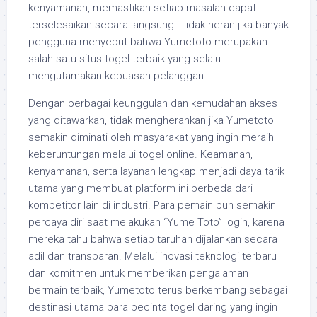
kenyamanan, memastikan setiap masalah dapat
terselesaikan secara langsung. Tidak heran jika banyak
pengguna menyebut bahwa Yumetoto merupakan
salah satu situs togel terbaik yang selalu
mengutamakan kepuasan pelanggan.
Dengan berbagai keunggulan dan kemudahan akses
yang ditawarkan, tidak mengherankan jika Yumetoto
semakin diminati oleh masyarakat yang ingin meraih
keberuntungan melalui togel online. Keamanan,
kenyamanan, serta layanan lengkap menjadi daya tarik
utama yang membuat platform ini berbeda dari
kompetitor lain di industri. Para pemain pun semakin
percaya diri saat melakukan “Yume Toto” login, karena
mereka tahu bahwa setiap taruhan dijalankan secara
adil dan transparan. Melalui inovasi teknologi terbaru
dan komitmen untuk memberikan pengalaman
bermain terbaik, Yumetoto terus berkembang sebagai
destinasi utama para pecinta togel daring yang ingin