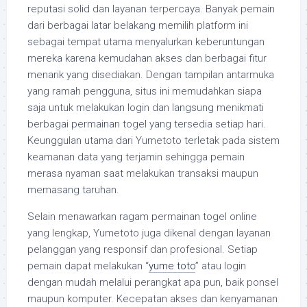
reputasi solid dan layanan terpercaya. Banyak pemain
dari berbagai latar belakang memilih platform ini
sebagai tempat utama menyalurkan keberuntungan
mereka karena kemudahan akses dan berbagai fitur
menarik yang disediakan. Dengan tampilan antarmuka
yang ramah pengguna, situs ini memudahkan siapa
saja untuk melakukan login dan langsung menikmati
berbagai permainan togel yang tersedia setiap hari.
Keunggulan utama dari Yumetoto terletak pada sistem
keamanan data yang terjamin sehingga pemain
merasa nyaman saat melakukan transaksi maupun
memasang taruhan.
Selain menawarkan ragam permainan togel online
yang lengkap, Yumetoto juga dikenal dengan layanan
pelanggan yang responsif dan profesional. Setiap
pemain dapat melakukan “
yume toto
” atau login
dengan mudah melalui perangkat apa pun, baik ponsel
maupun komputer. Kecepatan akses dan kenyamanan