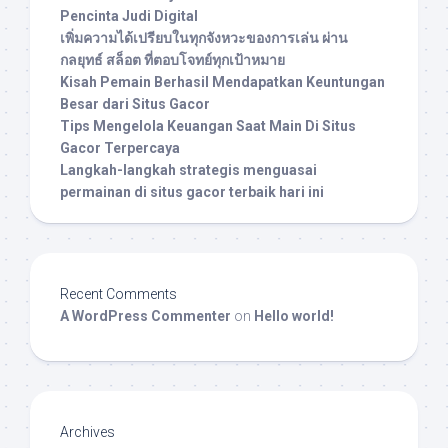
Pencinta Judi Digital
เพิ่มความได้เปรียบในทุกจังหวะของการเล่น ผ่าน
กลยุทธ์ สล็อต ที่ตอบโจทย์ทุกเป้าหมาย
Kisah Pemain Berhasil Mendapatkan Keuntungan
Besar dari Situs Gacor
Tips Mengelola Keuangan Saat Main Di Situs
Gacor Terpercaya
Langkah-langkah strategis menguasai
permainan di situs gacor terbaik hari ini
Recent Comments
A WordPress Commenter
on
Hello world!
Archives