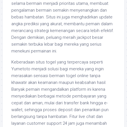
selama bermain menjadi prioritas utama, membuat
pengalaman bermain semakin menyenangkan dan
bebas hambatan. Situs ini juga menghadirkan update
angka prediksi yang akurat, membantu pemain dalam
merancang strategi kemenangan secara lebih efektif.
Dengan demikian, peluang meraih jackpot besar
semakin terbuka lebar bagi mereka yang serius
menekuni permainan ini.
Keberadaan situs togel yang terpercaya seperti
Yumetoto menjadi solusi bagi mereka yang ingin
merasakan sensasi bermain togel online tanpa
khawatir akan keamanan maupun keabsahan hasil.
Banyak pemain mengandalkan platform ini karena
menyediakan berbagai metode pembayaran yang
cepat dan aman, mulai dari transfer bank hingga e-
wallet, sehingga proses deposit dan penarikan pun
berlangsung tanpa hambatan. Fitur live chat dan
layanan customer support 24 jam juga menambah