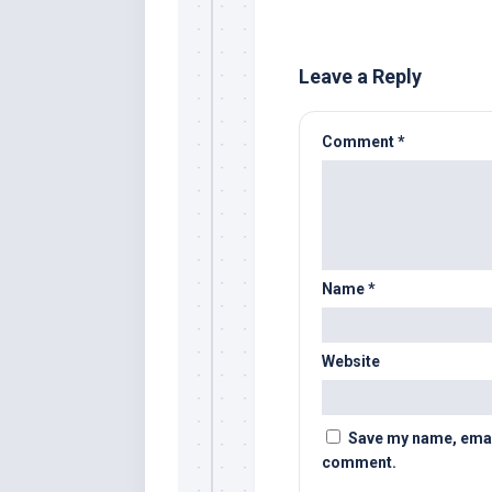
Leave a Reply
Comment
*
Name
*
Website
Save my name, email,
comment.