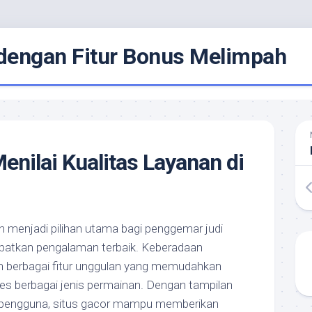
 dengan Fitur Bonus Melimpah
nilai Kualitas Layanan di
h menjadi pilihan utama bagi penggemar judi
apatkan pengalaman terbaik. Keberadaan
n berbagai fitur unggulan yang memudahkan
 berbagai jenis permainan. Dengan tampilan
pengguna, situs gacor mampu memberikan