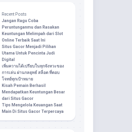
Recent Posts
Jangan Ragu Coba
Peruntunganmu dan Rasakan
Keuntungan Melimpah dari Slot
Online Terbaik Saat Ini
Situs Gacor Menjadi Pilihan
Utama Untuk Pencinta Judi
Digital
เพิ่มความได้เปรียบในทุกจังหวะของ
การเล่น ผ่านกลยุทธ์ สล็อต ที่ตอบ
โจทย์ทุกเป้าหมาย
Kisah Pemain Berhasil
Mendapatkan Keuntungan Besar
dari Situs Gacor
Tips Mengelola Keuangan Saat
Main Di Situs Gacor Terpercaya