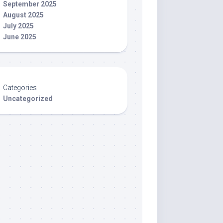
September 2025
August 2025
July 2025
June 2025
Categories
Uncategorized