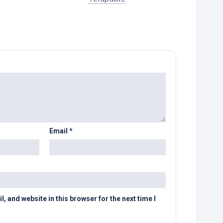
Email
*
 and website in this browser for the next time I