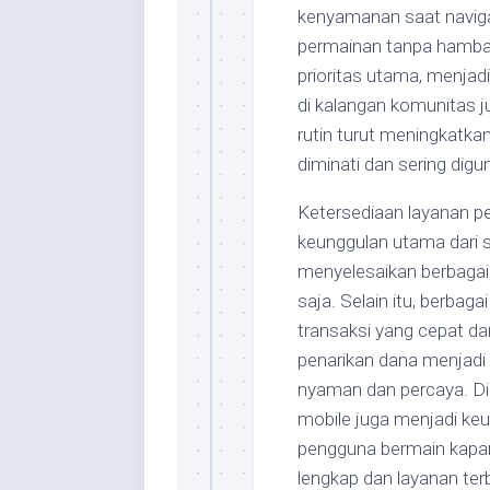
kenyamanan saat naviga
permainan tanpa hambat
prioritas utama, menjadi
di kalangan komunitas 
rutin turut meningkatka
diminati dan sering digu
Ketersediaan layanan p
keunggulan utama dari 
menyelesaikan berbagai
saja. Selain itu, berb
transaksi yang cepat d
penarikan dana menjad
nyaman dan percaya. Di 
mobile juga menjadi ke
pengguna bermain kapan
lengkap dan layanan terb