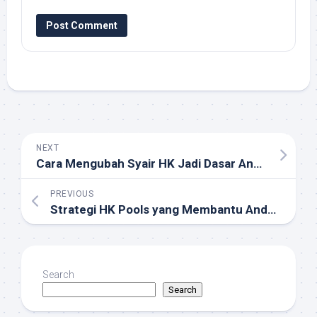
NEXT
Cara Mengubah Syair HK Jadi Dasar Analisa yang Kuat
PREVIOUS
Strategi HK Pools yang Membantu Anda Bermain Lebih Terencana
Search
Search