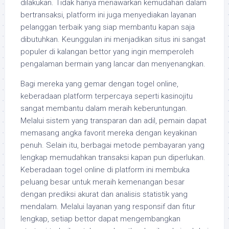
dilakukan. Tidak hanya menawarkan kemudahan dalam
bertransaksi, platform ini juga menyediakan layanan
pelanggan terbaik yang siap membantu kapan saja
dibutuhkan. Keunggulan ini menjadikan situs ini sangat
populer di kalangan bettor yang ingin memperoleh
pengalaman bermain yang lancar dan menyenangkan.
Bagi mereka yang gemar dengan togel online,
keberadaan platform terpercaya seperti kasinojitu
sangat membantu dalam meraih keberuntungan.
Melalui sistem yang transparan dan adil, pemain dapat
memasang angka favorit mereka dengan keyakinan
penuh. Selain itu, berbagai metode pembayaran yang
lengkap memudahkan transaksi kapan pun diperlukan.
Keberadaan togel online di platform ini membuka
peluang besar untuk meraih kemenangan besar
dengan prediksi akurat dan analisis statistik yang
mendalam. Melalui layanan yang responsif dan fitur
lengkap, setiap bettor dapat mengembangkan