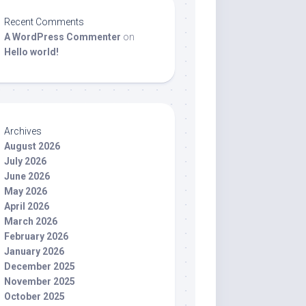
Recent Comments
A WordPress Commenter
on
Hello world!
Archives
August 2026
July 2026
June 2026
May 2026
April 2026
March 2026
February 2026
January 2026
December 2025
November 2025
October 2025