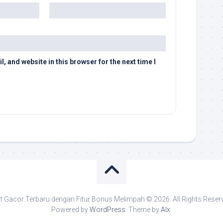
 and website in this browser for the next time I
t Gacor Terbaru dengan Fitur Bonus Melimpah © 2026. All Rights Reser
Powered by
WordPress
. Theme by
Alx
.