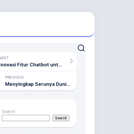
NEXT
Inovasi Fitur Chatbot untuk Mendukung Layanan Pelanggan di Situs Gacor
PREVIOUS
Menyingkap Serunya Dunia Permainan Slot Online dengan Gaya Modern
Search
Search