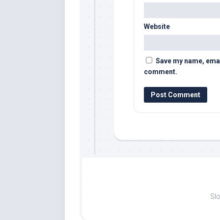
Website
Save my name, email,
comment.
Slo