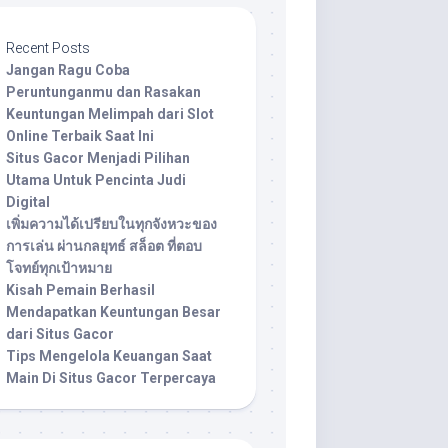
Recent Posts
Jangan Ragu Coba
Peruntunganmu dan Rasakan
Keuntungan Melimpah dari Slot
Online Terbaik Saat Ini
Situs Gacor Menjadi Pilihan
Utama Untuk Pencinta Judi
Digital
เพิ่มความได้เปรียบในทุกจังหวะของ
การเล่น ผ่านกลยุทธ์ สล็อต ที่ตอบ
โจทย์ทุกเป้าหมาย
Kisah Pemain Berhasil
Mendapatkan Keuntungan Besar
dari Situs Gacor
Tips Mengelola Keuangan Saat
Main Di Situs Gacor Terpercaya