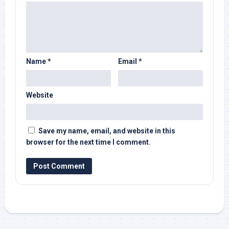
Name
*
Email
*
Website
Save my name, email, and website in this
browser for the next time I comment.