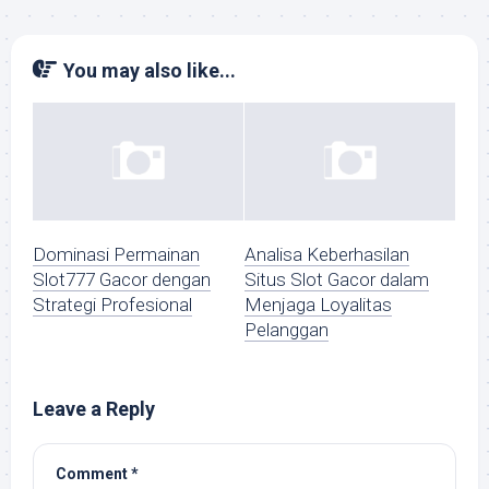
You may also like...
Dominasi Permainan
Analisa Keberhasilan
Slot777 Gacor dengan
Situs Slot Gacor dalam
Strategi Profesional
Menjaga Loyalitas
Pelanggan
Leave a Reply
Comment
*