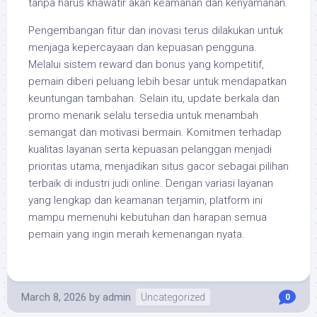
tanpa harus khawatir akan keamanan dan kenyamanan.
Pengembangan fitur dan inovasi terus dilakukan untuk
menjaga kepercayaan dan kepuasan pengguna.
Melalui sistem reward dan bonus yang kompetitif,
pemain diberi peluang lebih besar untuk mendapatkan
keuntungan tambahan. Selain itu, update berkala dan
promo menarik selalu tersedia untuk menambah
semangat dan motivasi bermain. Komitmen terhadap
kualitas layanan serta kepuasan pelanggan menjadi
prioritas utama, menjadikan situs gacor sebagai pilihan
terbaik di industri judi online. Dengan variasi layanan
yang lengkap dan keamanan terjamin, platform ini
mampu memenuhi kebutuhan dan harapan semua
pemain yang ingin meraih kemenangan nyata.
March 8, 2026
by
admin
Uncategorized
0