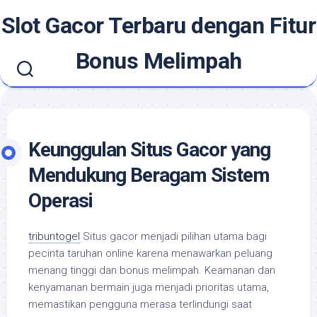
Skip
Slot Gacor Terbaru dengan Fitur
to
content
Bonus Melimpah
Keunggulan Situs Gacor yang
Mendukung Beragam Sistem
Operasi
tribuntogel
Situs gacor menjadi pilihan utama bagi
pecinta taruhan online karena menawarkan peluang
menang tinggi dan bonus melimpah. Keamanan dan
kenyamanan bermain juga menjadi prioritas utama,
memastikan pengguna merasa terlindungi saat