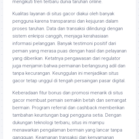
mengikuti tren terbaru dunia taruhan online.
Kualitas layanan di situs gacor diakui oleh banyak
pengguna karena transparansi dan kejujuran dalam
proses taruhan. Data dan transaksi dilindungi dengan
sistem enkripsi canggih, menjaga kerahasiaan
informasi pelanggan. Banyak testimoni positif dari
pemain yang merasa puas dengan hasil dan pelayanan
yang diberikan. Ketatnya pengawasan dari regulator
juga menjamin bahwa permainan berlangsung adil dan
tanpa kecurangan. Keunggulan ini menjadikan situs
gacor tetap unggul di tengah persaingan pasar digital.
Keberadaan fitur bonus dan promosi menarik di situs
gacor membuat pemain semakin betah dan semangat
bermain. Program referral dan cashback memberikan
tambahan keuntungan bagi pengguna setia. Dengan
dukungan teknologi terbaru, situs ini mampu
menawarkan pengalaman bermain yang lancar tanpa
gangguan. Keamanan transaksi dan kenyamanan