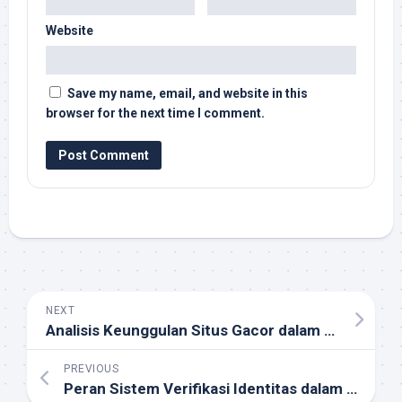
Website
Save my name, email, and website in this
browser for the next time I comment.
NEXT
Analisis Keunggulan Situs Gacor dalam Menyediakan Data dan Statistik Real-Time
PREVIOUS
Peran Sistem Verifikasi Identitas dalam Menjaga Keamanan di Situs Gacor