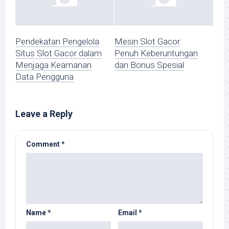
Pendekatan Pengelola
Mesin Slot Gacor
Situs Slot Gacor dalam
Penuh Keberuntungan
Menjaga Keamanan
dan Bonus Spesial
Data Pengguna
Leave a Reply
Comment
*
Name
*
Email
*