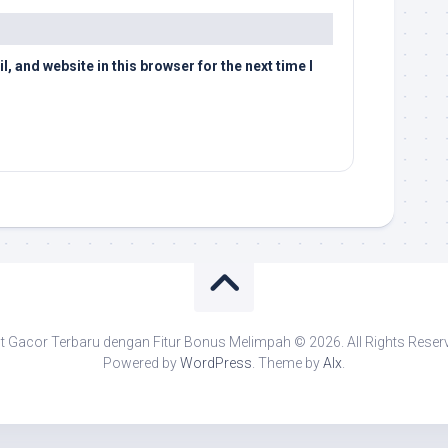
 and website in this browser for the next time I
t Gacor Terbaru dengan Fitur Bonus Melimpah © 2026. All Rights Reser
Powered by
WordPress
. Theme by
Alx
.