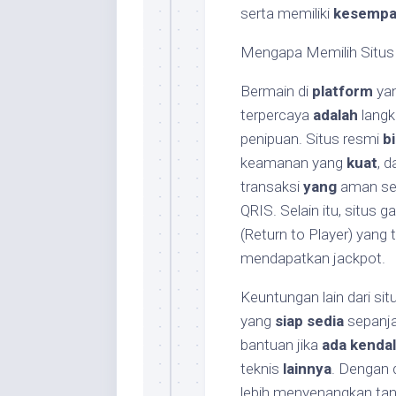
serta memiliki
kesempa
Mengapa Memilih Situs
Bermain di
platform
ya
terpercaya
adalah
lang
penipuan. Situs resmi
b
keamanan yang
kuat
, 
transaksi
yang
aman sep
QRIS. Selain itu, situs g
(Return to Player) yan
mendapatkan jackpot.
Keuntungan lain dari si
yang
siap sedia
sepanj
bantuan jika
ada kenda
teknis
lainnya
. Dengan 
lebih menyenangkan tan