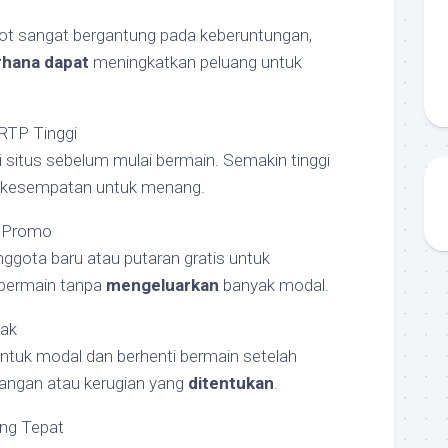
ot sangat bergantung pada keberuntungan,
rhana dapat
meningkatkan peluang untuk
 RTP Tinggi
i situs sebelum mulai bermain. Semakin tinggi
k kesempatan untuk menang.
 Promo
ggota baru atau putaran gratis untuk
bermain tanpa
mengeluarkan
banyak modal.
jak
ntuk modal dan berhenti bermain setelah
angan atau kerugian yang
ditentukan
.
ng Tepat