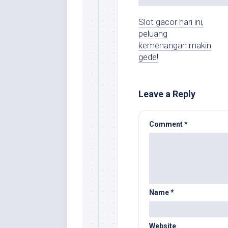
Slot gacor hari ini,
peluang
kemenangan makin
gede!
Leave a Reply
Comment
*
Name
*
Website