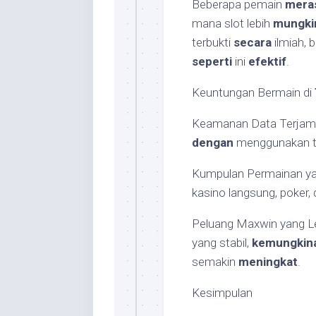
Beberapa pemain
mera
mana slot lebih
mungki
terbukti
secara
ilmiah,
seperti
ini
efektif
.
Keuntungan Bermain di
Keamanan Data Terjam
dengan
menggunakan te
Kumpulan Permainan yan
kasino langsung, poker, 
Peluang Maxwin yang Le
yang stabil,
kemungkin
semakin
meningkat
.
Kesimpulan