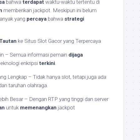
sa
bahwa
terdapat
waktu-waktu tertentu di
n
memberikan jackpot. Meskipun ini belum
 banyak yang
percaya
bahwa
strategi
Tautan
ke Situs Slot Gacor yang Terpercaya
in – Semua informasi pemain
dijaga
knologi enkripsi
terkini
.
g Lengkap – Tidak hanya slot, tetapi juga ada
dan taruhan olahraga.
bih Besar – Dengan RTP yang tinggi dan server
an
untuk
memenangkan
jackpot