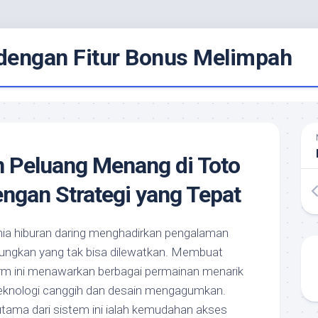
 dengan Fitur Bonus Melimpah
 Peluang Menang di Toto
engan Strategi yang Tepat
unia hiburan daring menghadirkan pengalaman
ungkan yang tak bisa dilewatkan. Membuat
orm ini menawarkan berbagai permainan menarik
knologi canggih dan desain mengagumkan.
tama dari sistem ini ialah kemudahan akses