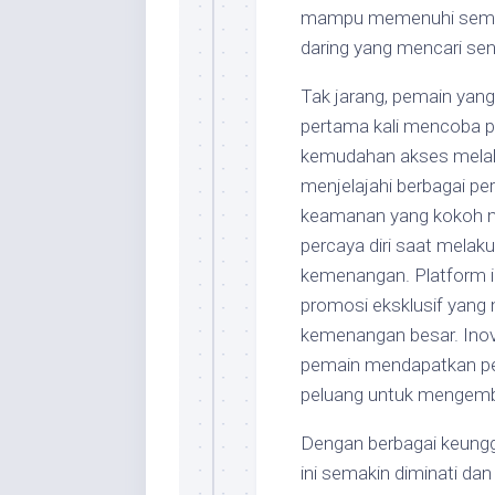
mampu memenuhi semua k
daring yang mencari se
Tak jarang, pemain yang
pertama kali mencoba pe
kemudahan akses melalu
menjelajahi berbagai pe
keamanan yang kokoh 
percaya diri saat mela
kemenangan. Platform i
promosi eksklusif yan
kemenangan besar. Inova
pemain mendapatkan pe
peluang untuk mengemb
Dengan berbagai keunggu
ini semakin diminati dan