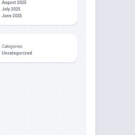
August 2025
July 2025
June 2025
Categories
Uncategorized