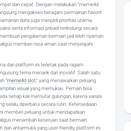
ng simpel dan cepat. Dengan melakukan “meme4d
 langsung mengakses beragam permainan favorit
Keamanan data juga menjadi prioritas utama,
ksi serta informasi pribadi terlindungi secara
i membuat pengalaman bermain jadi lebih nyaman
ligus memberi rasa aman saat menjelajahi
ama dari platform ini terletak pada ragam
ngusung tema menarik dan inovatif. Salah satu
ah “
meme4d slot
,” yang menawarkan peluang
ampilan visual yang memukau. Pemain bisa
da setiap kali memutar gulungan, karena variasi
g selalu diperbarui secara rutin. Ketersediaan
i ini memberi peluang untuk mendapatkan
aligus menambah keseruan saat bermain.
ih dan antarmuka yang user-friendly, platform ini