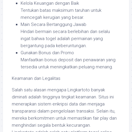
Kelola Keuangan dengan Baik
Tentukan batas maksimum taruhan untuk
mencegah kerugian yang besar.
Main Secara Bertanggung Jawab
Hindari bermain secara berlebihan dan selalu
ingat bahwa togel adalah permainan yang
bergantung pada keberuntungan.
Gunakan Bonus dan Promo
Manfaatkan bonus deposit dan penawaran yang
tersedia untuk meningkatkan peluang menang.
Keamanan dan Legalitas
Salah satu alasan mengapa Lingkartoto banyak
diminati adalah tingginya tingkat keamanan. Situs ini
menerapkan sistem enkripsi data dan menjaga
transparansi dalam pengelolaan transaksi. Selain itu,
mereka berkomitmen untuk memastikan fair play dan
menghindari segala bentuk kecurangan.