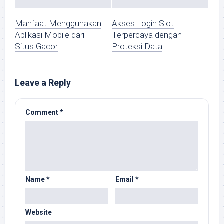
Manfaat Menggunakan
Akses Login Slot
Aplikasi Mobile dari
Terpercaya dengan
Situs Gacor
Proteksi Data
Leave a Reply
Comment
*
Name
*
Email
*
Website