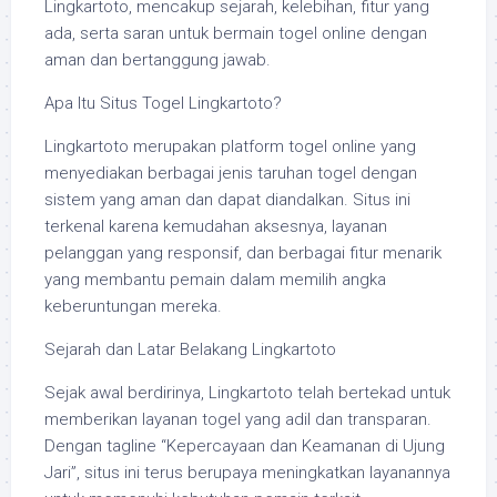
Lingkartoto, mencakup sejarah, kelebihan, fitur yang
ada, serta saran untuk bermain togel online dengan
aman dan bertanggung jawab.
Apa Itu Situs Togel Lingkartoto?
Lingkartoto merupakan platform togel online yang
menyediakan berbagai jenis taruhan togel dengan
sistem yang aman dan dapat diandalkan. Situs ini
terkenal karena kemudahan aksesnya, layanan
pelanggan yang responsif, dan berbagai fitur menarik
yang membantu pemain dalam memilih angka
keberuntungan mereka.
Sejarah dan Latar Belakang Lingkartoto
Sejak awal berdirinya, Lingkartoto telah bertekad untuk
memberikan layanan togel yang adil dan transparan.
Dengan tagline “Kepercayaan dan Keamanan di Ujung
Jari”, situs ini terus berupaya meningkatkan layanannya