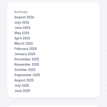
Archives
August 2026
July 2026
June 2026
May 2026
April 2026
March 2026
February 2026
January 2026
December 2025
November 2025
October 2025
September 2025
August 2025
July 2025
June 2025