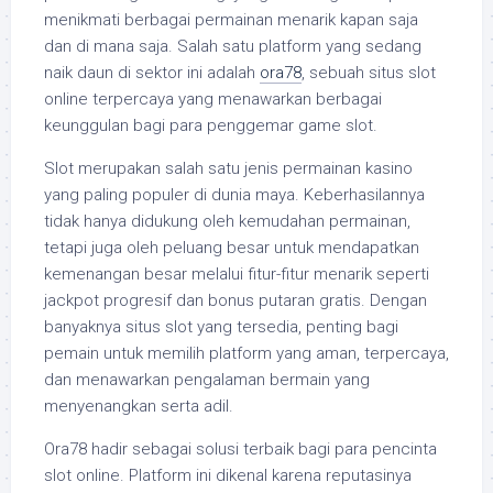
menikmati berbagai permainan menarik kapan saja
dan di mana saja. Salah satu platform yang sedang
naik daun di sektor ini adalah
ora78
, sebuah situs slot
online terpercaya yang menawarkan berbagai
keunggulan bagi para penggemar game slot.
Slot merupakan salah satu jenis permainan kasino
yang paling populer di dunia maya. Keberhasilannya
tidak hanya didukung oleh kemudahan permainan,
tetapi juga oleh peluang besar untuk mendapatkan
kemenangan besar melalui fitur-fitur menarik seperti
jackpot progresif dan bonus putaran gratis. Dengan
banyaknya situs slot yang tersedia, penting bagi
pemain untuk memilih platform yang aman, terpercaya,
dan menawarkan pengalaman bermain yang
menyenangkan serta adil.
Ora78 hadir sebagai solusi terbaik bagi para pencinta
slot online. Platform ini dikenal karena reputasinya