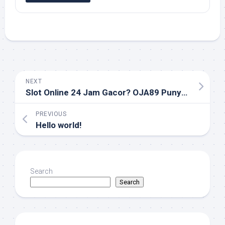
NEXT
Slot Online 24 Jam Gacor? OJA89 Punya Jawabannya
PREVIOUS
Hello world!
Search
Search