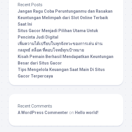
Recent Posts
Jangan Ragu Coba Peruntunganmu dan Rasakan
Keuntungan Melimpah dari Slot Online Terbaik
Saat Ini
Situs Gacor Menjadi Pilihan Utama Untuk
Pencinta Judi Digital
เพิ่มความได้เปรียบในทุกจังหวะของการเล่น ผ่าน
กลยุทธ์ สล็อต ที่ตอบโจทย์ทุกเป้าหมาย
Kisah Pemain Berhasil Mendapatkan Keuntungan
Besar dari Situs Gacor
Tips Mengelola Keuangan Saat Main Di Situs
Gacor Terpercaya
Recent Comments
A WordPress Commenter
on
Hello world!