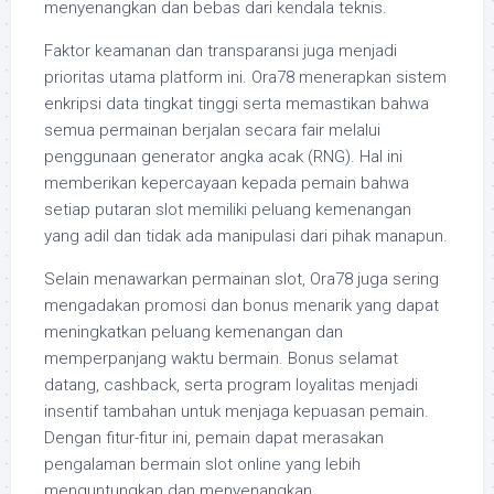
menyenangkan dan bebas dari kendala teknis.
Faktor keamanan dan transparansi juga menjadi
prioritas utama platform ini. Ora78 menerapkan sistem
enkripsi data tingkat tinggi serta memastikan bahwa
semua permainan berjalan secara fair melalui
penggunaan generator angka acak (RNG). Hal ini
memberikan kepercayaan kepada pemain bahwa
setiap putaran slot memiliki peluang kemenangan
yang adil dan tidak ada manipulasi dari pihak manapun.
Selain menawarkan permainan slot, Ora78 juga sering
mengadakan promosi dan bonus menarik yang dapat
meningkatkan peluang kemenangan dan
memperpanjang waktu bermain. Bonus selamat
datang, cashback, serta program loyalitas menjadi
insentif tambahan untuk menjaga kepuasan pemain.
Dengan fitur-fitur ini, pemain dapat merasakan
pengalaman bermain slot online yang lebih
menguntungkan dan menyenangkan.