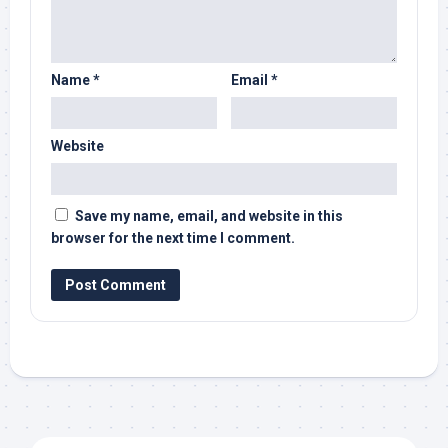
Name
*
Email
*
Website
Save my name, email, and website in this
browser for the next time I comment.