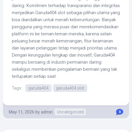
daring. Komitmen terhadap transparansi dan integritas
menjadikan Garuda404 slot sebagai pilihan utama yang
bisa diandalkan untuk meraih keberuntungan. Banyak
pengguna yang merasa puas dan merekomendasikan
platform ini ke teman-teman mereka, karena selain
peluang besar meraih kemenangan, fitur keamanan
dan layanan pelanggan tetap menjadi prioritas utama.
Dengan keunggulan lengkap dan inovatif, Garuda404
mampu bersaing di industri permainan daring
sekaligus memberikan pengalaman bermain yang tak
terlupakan setiap saat.
Tags:
garuda404
garuda404 slot
May 11, 2026
by
admin
Uncategorized
0