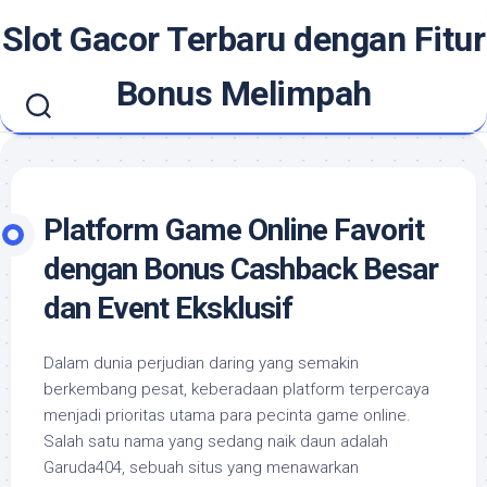
Skip
Slot Gacor Terbaru dengan Fitur
to
content
Bonus Melimpah
Platform Game Online Favorit
dengan Bonus Cashback Besar
dan Event Eksklusif
Dalam dunia perjudian daring yang semakin
berkembang pesat, keberadaan platform terpercaya
menjadi prioritas utama para pecinta game online.
Salah satu nama yang sedang naik daun adalah
Garuda404, sebuah situs yang menawarkan