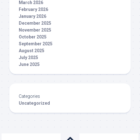
March 2026
February 2026
January 2026
December 2025
November 2025
October 2025
September 2025
August 2025
July 2025
June 2025
Categories
Uncategorized