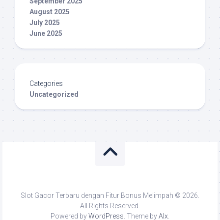
September 2025
August 2025
July 2025
June 2025
Categories
Uncategorized
Slot Gacor Terbaru dengan Fitur Bonus Melimpah © 2026.
All Rights Reserved.
Powered by
WordPress
. Theme by
Alx
.