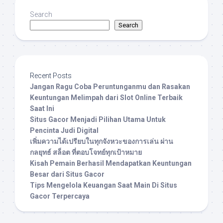
Search
Search
Recent Posts
Jangan Ragu Coba Peruntunganmu dan Rasakan
Keuntungan Melimpah dari Slot Online Terbaik
Saat Ini
Situs Gacor Menjadi Pilihan Utama Untuk
Pencinta Judi Digital
เพิ่มความได้เปรียบในทุกจังหวะของการเล่น ผ่าน
กลยุทธ์ สล็อต ที่ตอบโจทย์ทุกเป้าหมาย
Kisah Pemain Berhasil Mendapatkan Keuntungan
Besar dari Situs Gacor
Tips Mengelola Keuangan Saat Main Di Situs
Gacor Terpercaya