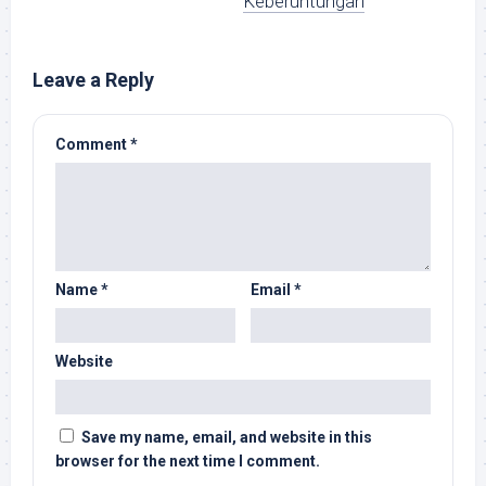
Keberuntungan
Leave a Reply
Comment
*
Name
*
Email
*
Website
Save my name, email, and website in this
browser for the next time I comment.