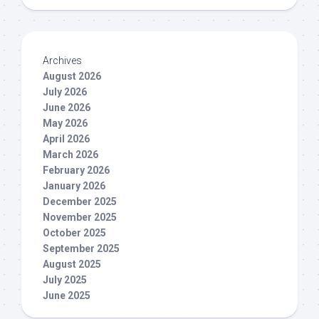
Archives
August 2026
July 2026
June 2026
May 2026
April 2026
March 2026
February 2026
January 2026
December 2025
November 2025
October 2025
September 2025
August 2025
July 2025
June 2025