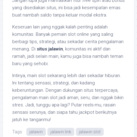
Jangan lupa juga manfaatkan fitur free spin atau bonus
yang disediakan situs, ini bisa jadi kesempatan emas
buat nambah saldo tanpa keluar modal ekstra.
Keseruan lain yang nggak kalah penting adalah
komunitas. Banyak pemain slot online yang saling
berbagi tips, strategi, atau sekadar cerita pengalaman
menang. Di
situs jalawin
, komunitas ini aktif dan
ramah, jadi selain main, kamu juga bisa nambah teman
baru yang sehobi.
Intinya, main slot sekarang lebih dari sekadar hiburan.
Ini tentang sensasi, strategi, dan kadang
keberuntungan. Dengan dukungan situs terpercaya,
pengalaman main slot jadi aman, seru, dan nggak bikin
stres. Jadi, tunggu apa lagi? Putar reels-mu, rasain
sensasi serunya, dan siapa tahu jackpot berikutnya
jatuh ke tanganmu!
Tags:
jalawin
jalawin link
jalawin slot