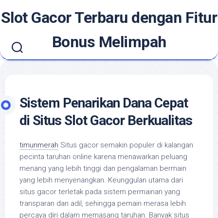
Skip
Slot Gacor Terbaru dengan Fitur
to
content
Bonus Melimpah
Sistem Penarikan Dana Cepat
di Situs Slot Gacor Berkualitas
timunmerah
Situs gacor semakin populer di kalangan
pecinta taruhan online karena menawarkan peluang
menang yang lebih tinggi dan pengalaman bermain
yang lebih menyenangkan. Keunggulan utama dari
situs gacor terletak pada sistem permainan yang
transparan dan adil, sehingga pemain merasa lebih
percaya diri dalam memasang taruhan. Banyak situs