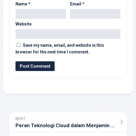
Name
*
Email
*
Website
Save my name, email, and website in this
browser for the next time I comment.
NEXT
Peran Teknologi Cloud dalam Menjamin Kinerja Situs Gacor yang Stabil