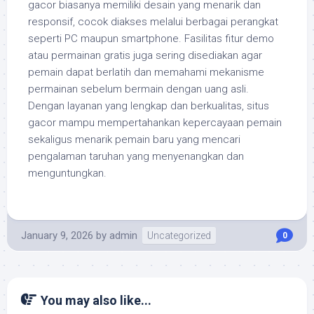
gacor biasanya memiliki desain yang menarik dan
responsif, cocok diakses melalui berbagai perangkat
seperti PC maupun smartphone. Fasilitas fitur demo
atau permainan gratis juga sering disediakan agar
pemain dapat berlatih dan memahami mekanisme
permainan sebelum bermain dengan uang asli.
Dengan layanan yang lengkap dan berkualitas, situs
gacor mampu mempertahankan kepercayaan pemain
sekaligus menarik pemain baru yang mencari
pengalaman taruhan yang menyenangkan dan
menguntungkan.
January 9, 2026
by
admin
Uncategorized
0
You may also like...