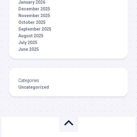
January 2026
December 2025
November 2025
October 2025
September 2025
August 2025
July 2025
June 2025
Categories
Uncategorized