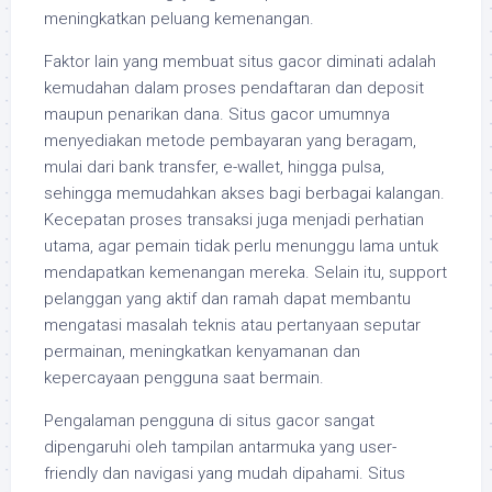
meningkatkan peluang kemenangan.
Faktor lain yang membuat situs gacor diminati adalah
kemudahan dalam proses pendaftaran dan deposit
maupun penarikan dana. Situs gacor umumnya
menyediakan metode pembayaran yang beragam,
mulai dari bank transfer, e-wallet, hingga pulsa,
sehingga memudahkan akses bagi berbagai kalangan.
Kecepatan proses transaksi juga menjadi perhatian
utama, agar pemain tidak perlu menunggu lama untuk
mendapatkan kemenangan mereka. Selain itu, support
pelanggan yang aktif dan ramah dapat membantu
mengatasi masalah teknis atau pertanyaan seputar
permainan, meningkatkan kenyamanan dan
kepercayaan pengguna saat bermain.
Pengalaman pengguna di situs gacor sangat
dipengaruhi oleh tampilan antarmuka yang user-
friendly dan navigasi yang mudah dipahami. Situs