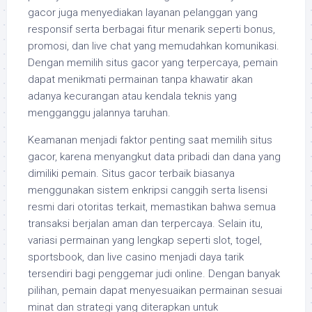
gacor juga menyediakan layanan pelanggan yang
responsif serta berbagai fitur menarik seperti bonus,
promosi, dan live chat yang memudahkan komunikasi.
Dengan memilih situs gacor yang terpercaya, pemain
dapat menikmati permainan tanpa khawatir akan
adanya kecurangan atau kendala teknis yang
mengganggu jalannya taruhan.
Keamanan menjadi faktor penting saat memilih situs
gacor, karena menyangkut data pribadi dan dana yang
dimiliki pemain. Situs gacor terbaik biasanya
menggunakan sistem enkripsi canggih serta lisensi
resmi dari otoritas terkait, memastikan bahwa semua
transaksi berjalan aman dan terpercaya. Selain itu,
variasi permainan yang lengkap seperti slot, togel,
sportsbook, dan live casino menjadi daya tarik
tersendiri bagi penggemar judi online. Dengan banyak
pilihan, pemain dapat menyesuaikan permainan sesuai
minat dan strategi yang diterapkan untuk