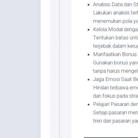
Analisis Data dan St
Lakukan analisis t
menemukan pola ya
Kelola Modal denga
Tentukan batas unt
terjebak dalam keru
Manfaatkan Bonus 
Gunakan bonus yang
tanpa harus mengel
Jaga Emosi Saat B
Hindari terbawa em
dan fokus pada stra
Pelajari Pasaran den
Setiap pasaran memil
tren dari pasaran ya