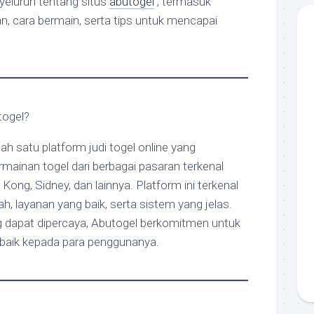
luruh tentang situs
abutogel
, termasuk
an, cara bermain, serta tips untuk mencapai
togel?
h satu platform judi togel online yang
ainan togel dari berbagai pasaran terkenal
Kong, Sidney, dan lainnya. Platform ini terkenal
, layanan yang baik, serta sistem yang jelas.
g dapat dipercaya, Abutogel berkomitmen untuk
baik kepada para penggunanya.