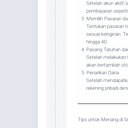
Setelah akun aktif
pembayaran seperti t
Memilih Pasaran da
Tentukan pasaran to
sesuai keinginan. Te
hingga 4D.
Pasang Taruhan dan
Setelah melakukan t
akan bertambah oto
Penarikan Dana
Setelah mendapatk
rekening pribadi d
Tips untuk Menang di S