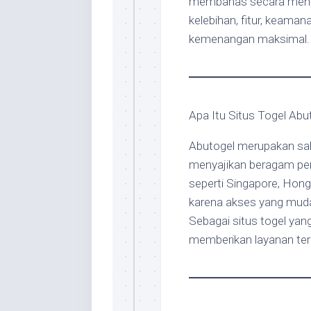
membahas secara menye
kelebihan, fitur, keaman
kemenangan maksimal.
Apa Itu Situs Togel Abu
Abutogel merupakan sala
menyajikan beragam perm
seperti Singapore, Hong 
karena akses yang mudah
Sebagai situs togel yan
memberikan layanan ter