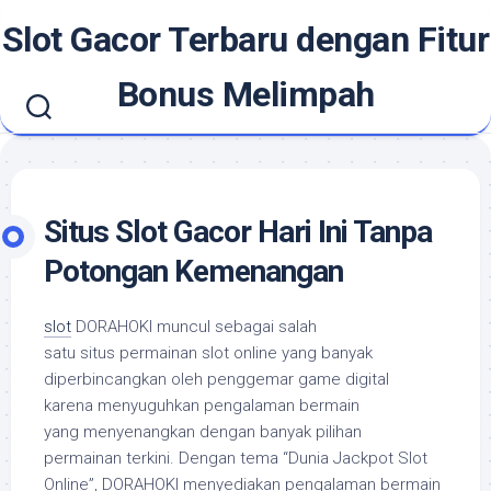
Skip
Slot Gacor Terbaru dengan Fitur
to
content
Bonus Melimpah
Situs Slot Gacor Hari Ini Tanpa
Potongan Kemenangan
slot
DORAHOKI muncul sebagai salah
satu situs permainan slot online yang banyak
diperbincangkan oleh penggemar game digital
karena menyuguhkan pengalaman bermain
yang menyenangkan dengan banyak pilihan
permainan terkini. Dengan tema “Dunia Jackpot Slot
Online”, DORAHOKI menyediakan pengalaman bermain