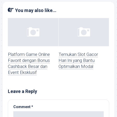
You may also like...
Platform Game Online
Temukan Slot Gacor
Favorit dengan Bonus
Hari Ini yang Bantu
Cashback Besar dan
Optimalkan Modal
Event Eksklusif
Leave a Reply
Comment
*