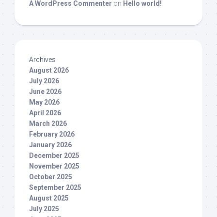
A WordPress Commenter
on
Hello world!
Archives
August 2026
July 2026
June 2026
May 2026
April 2026
March 2026
February 2026
January 2026
December 2025
November 2025
October 2025
September 2025
August 2025
July 2025