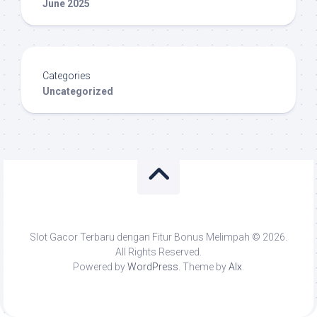
June 2025
Categories
Uncategorized
Slot Gacor Terbaru dengan Fitur Bonus Melimpah © 2026.
All Rights Reserved.
Powered by
WordPress
. Theme by
Alx
.