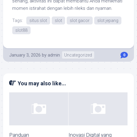
senang, aktivitas ini dapat membantu Anda menikmati
momen istirahat dengan lebih rileks dan nyaman.
Tags:
situs slot
slot
slot gacor
slot jepang
slot88
January 3, 2026
by
admin
Uncategorized
0
You may also like...
Panduan
Inovasi Digital yang