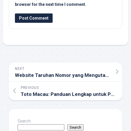
browser for the next time I comment.
NEXT
Website Taruhan Nomor yang Mengutamakan Kenyamanan
PREVIOUS
Toto Macau: Panduan Lengkap untuk Pemain yang Ingin Menang
Search
Search