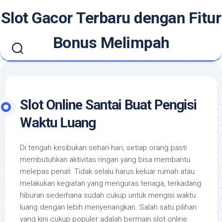
Skip
Slot Gacor Terbaru dengan Fitur
to
content
Bonus Melimpah
Slot Online Santai Buat Pengisi
Waktu Luang
Di tengah kesibukan sehari-hari, setiap orang pasti
membutuhkan aktivitas ringan yang bisa membantu
melepas penat. Tidak selalu harus keluar rumah atau
melakukan kegiatan yang menguras tenaga, terkadang
hiburan sederhana sudah cukup untuk mengisi waktu
luang dengan lebih menyenangkan. Salah satu pilihan
yang kini cukup populer adalah bermain slot online