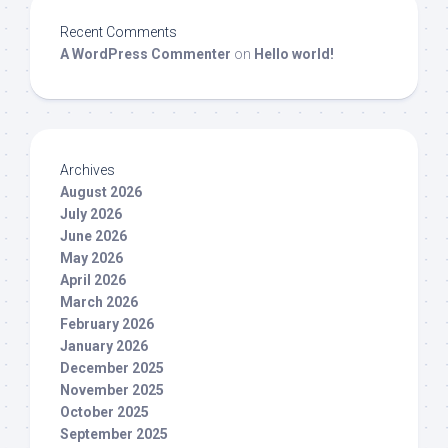
Recent Comments
A WordPress Commenter
on
Hello world!
Archives
August 2026
July 2026
June 2026
May 2026
April 2026
March 2026
February 2026
January 2026
December 2025
November 2025
October 2025
September 2025