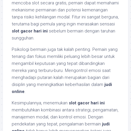
mencoba slot secara gratis, pemain dapat memahami
mekanisme permainan dan potensi kemenangan
tanpa risiko kehilangan modal. Fitur ini sangat berguna,
terutama bagi pemula yang ingin merasakan sensasi
slot gacor hari ini
sebelum bermain dengan taruhan
sungguhan.
Psikologi bermain juga tak kalah penting. Pemain yang
tenang dan fokus memiliki peluang lebih besar untuk
mengambil keputusan yang tepat dibandingkan
mereka yang terburu-buru. Mengontrol emosi saat
menghadapi putaran kalah merupakan bagian dari
disiplin yang meningkatkan keberhasilan dalam
judi
online
.
Kesimpulannya, menemukan
slot gacor hari ini
membutuhkan kombinasi antara strategi, pengamatan,
manajemen modal, dan kontrol emosi. Dengan
pendekatan yang tepat, pengalaman bermain
judi