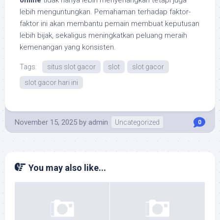
online
tidak hanya lebih menyenangkan tetapi juga
lebih menguntungkan. Pemahaman terhadap faktor-
faktor ini akan membantu pemain membuat keputusan
lebih bijak, sekaligus meningkatkan peluang meraih
kemenangan yang konsisten.
Tags:
situs slot gacor
slot
slot gacor
slot gacor hari ini
November 15, 2025
by
admin
Uncategorized
0
You may also like...