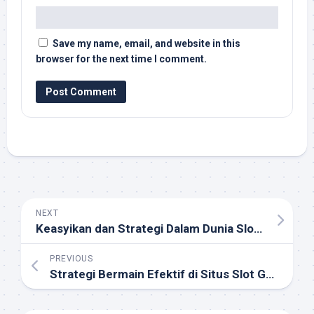
Save my name, email, and website in this
browser for the next time I comment.
NEXT
Keasyikan dan Strategi Dalam Dunia Slot Online
PREVIOUS
Strategi Bermain Efektif di Situs Slot Gacor untuk Pemula