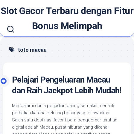
Skip
Slot Gacor Terbaru dengan Fitur
to
content
Bonus Melimpah
toto macau
Pelajari Pengeluaran Macau
dan Raih Jackpot Lebih Mudah!
Mendalami dunia perjudian daring semakin menarik
perhatian karena peluang besar yang ditawarkan.
Salah satu destinasi favorit para penggemar taruhan
digital adalah Macau, pusat hiburan yang dikenal