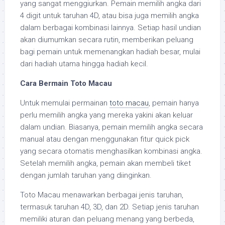
yang sangat menggiurkan. Pemain memilih angka dari
4 digit untuk taruhan 4D, atau bisa juga memilih angka
dalam berbagai kombinasi lainnya. Setiap hasil undian
akan diumumkan secara rutin, memberikan peluang
bagi pemain untuk memenangkan hadiah besar, mulai
dari hadiah utama hingga hadiah kecil.
Cara Bermain Toto Macau
Untuk memulai permainan
toto macau
, pemain hanya
perlu memilih angka yang mereka yakini akan keluar
dalam undian. Biasanya, pemain memilih angka secara
manual atau dengan menggunakan fitur quick pick
yang secara otomatis menghasilkan kombinasi angka.
Setelah memilih angka, pemain akan membeli tiket
dengan jumlah taruhan yang diinginkan.
Toto Macau menawarkan berbagai jenis taruhan,
termasuk taruhan 4D, 3D, dan 2D. Setiap jenis taruhan
memiliki aturan dan peluang menang yang berbeda,