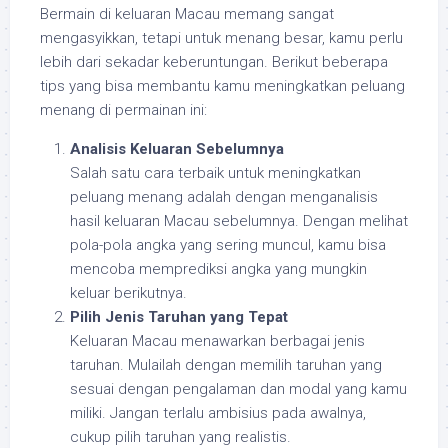
Bermain di keluaran Macau memang sangat
mengasyikkan, tetapi untuk menang besar, kamu perlu
lebih dari sekadar keberuntungan. Berikut beberapa
tips yang bisa membantu kamu meningkatkan peluang
menang di permainan ini:
Analisis Keluaran Sebelumnya
Salah satu cara terbaik untuk meningkatkan
peluang menang adalah dengan menganalisis
hasil keluaran Macau sebelumnya. Dengan melihat
pola-pola angka yang sering muncul, kamu bisa
mencoba memprediksi angka yang mungkin
keluar berikutnya.
Pilih Jenis Taruhan yang Tepat
Keluaran Macau menawarkan berbagai jenis
taruhan. Mulailah dengan memilih taruhan yang
sesuai dengan pengalaman dan modal yang kamu
miliki. Jangan terlalu ambisius pada awalnya,
cukup pilih taruhan yang realistis.