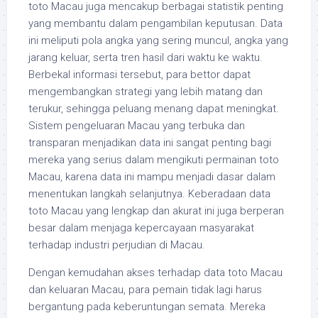
toto Macau juga mencakup berbagai statistik penting
yang membantu dalam pengambilan keputusan. Data
ini meliputi pola angka yang sering muncul, angka yang
jarang keluar, serta tren hasil dari waktu ke waktu.
Berbekal informasi tersebut, para bettor dapat
mengembangkan strategi yang lebih matang dan
terukur, sehingga peluang menang dapat meningkat.
Sistem pengeluaran Macau yang terbuka dan
transparan menjadikan data ini sangat penting bagi
mereka yang serius dalam mengikuti permainan toto
Macau, karena data ini mampu menjadi dasar dalam
menentukan langkah selanjutnya. Keberadaan data
toto Macau yang lengkap dan akurat ini juga berperan
besar dalam menjaga kepercayaan masyarakat
terhadap industri perjudian di Macau.
Dengan kemudahan akses terhadap data toto Macau
dan keluaran Macau, para pemain tidak lagi harus
bergantung pada keberuntungan semata. Mereka