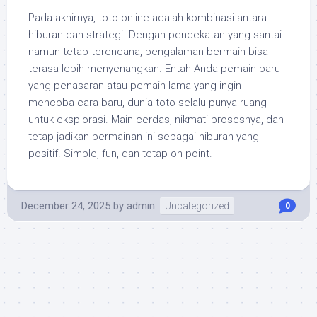
Pada akhirnya, toto online adalah kombinasi antara
hiburan dan strategi. Dengan pendekatan yang santai
namun tetap terencana, pengalaman bermain bisa
terasa lebih menyenangkan. Entah Anda pemain baru
yang penasaran atau pemain lama yang ingin
mencoba cara baru, dunia toto selalu punya ruang
untuk eksplorasi. Main cerdas, nikmati prosesnya, dan
tetap jadikan permainan ini sebagai hiburan yang
positif. Simple, fun, dan tetap on point.
December 24, 2025
by
admin
Uncategorized
0