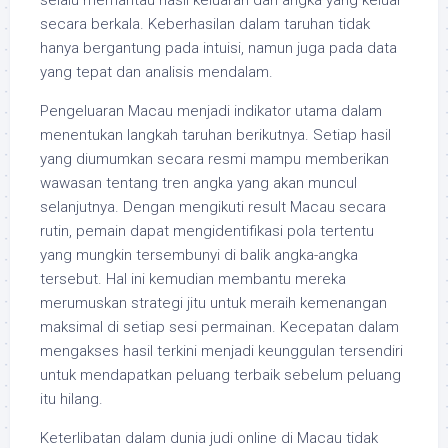
selalu memantau hasil keluaran dan angka yang keluar
secara berkala. Keberhasilan dalam taruhan tidak
hanya bergantung pada intuisi, namun juga pada data
yang tepat dan analisis mendalam.
Pengeluaran Macau menjadi indikator utama dalam
menentukan langkah taruhan berikutnya. Setiap hasil
yang diumumkan secara resmi mampu memberikan
wawasan tentang tren angka yang akan muncul
selanjutnya. Dengan mengikuti result Macau secara
rutin, pemain dapat mengidentifikasi pola tertentu
yang mungkin tersembunyi di balik angka-angka
tersebut. Hal ini kemudian membantu mereka
merumuskan strategi jitu untuk meraih kemenangan
maksimal di setiap sesi permainan. Kecepatan dalam
mengakses hasil terkini menjadi keunggulan tersendiri
untuk mendapatkan peluang terbaik sebelum peluang
itu hilang.
Keterlibatan dalam dunia judi online di Macau tidak