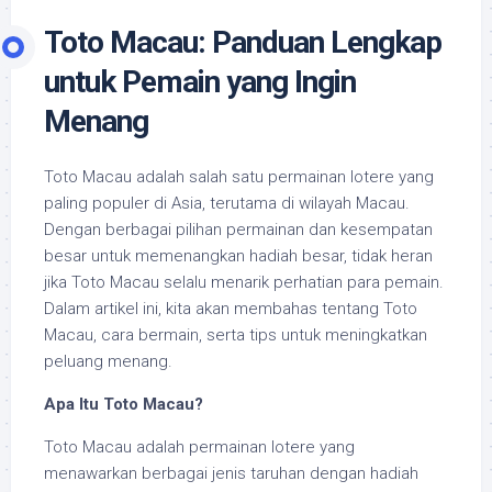
Toto Macau: Panduan Lengkap
untuk Pemain yang Ingin
Menang
Toto Macau adalah salah satu permainan lotere yang
paling populer di Asia, terutama di wilayah Macau.
Dengan berbagai pilihan permainan dan kesempatan
besar untuk memenangkan hadiah besar, tidak heran
jika Toto Macau selalu menarik perhatian para pemain.
Dalam artikel ini, kita akan membahas tentang Toto
Macau, cara bermain, serta tips untuk meningkatkan
peluang menang.
Apa Itu Toto Macau?
Toto Macau adalah permainan lotere yang
menawarkan berbagai jenis taruhan dengan hadiah