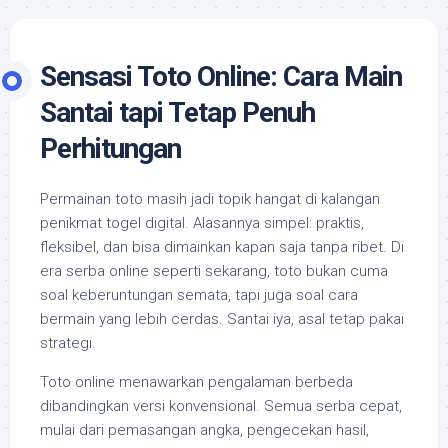
Sensasi Toto Online: Cara Main
Santai tapi Tetap Penuh
Perhitungan
Permainan toto masih jadi topik hangat di kalangan
penikmat togel digital. Alasannya simpel: praktis,
fleksibel, dan bisa dimainkan kapan saja tanpa ribet. Di
era serba online seperti sekarang, toto bukan cuma
soal keberuntungan semata, tapi juga soal cara
bermain yang lebih cerdas. Santai iya, asal tetap pakai
strategi.
Toto online menawarkan pengalaman berbeda
dibandingkan versi konvensional. Semua serba cepat,
mulai dari pemasangan angka, pengecekan hasil,