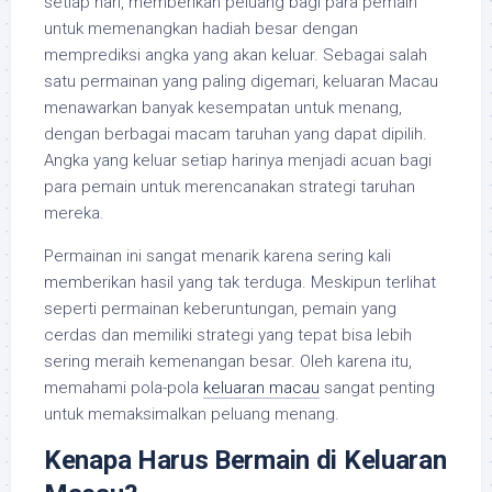
setiap hari, memberikan peluang bagi para pemain
untuk memenangkan hadiah besar dengan
memprediksi angka yang akan keluar. Sebagai salah
satu permainan yang paling digemari, keluaran Macau
menawarkan banyak kesempatan untuk menang,
dengan berbagai macam taruhan yang dapat dipilih.
Angka yang keluar setiap harinya menjadi acuan bagi
para pemain untuk merencanakan strategi taruhan
mereka.
Permainan ini sangat menarik karena sering kali
memberikan hasil yang tak terduga. Meskipun terlihat
seperti permainan keberuntungan, pemain yang
cerdas dan memiliki strategi yang tepat bisa lebih
sering meraih kemenangan besar. Oleh karena itu,
memahami pola-pola
keluaran macau
sangat penting
untuk memaksimalkan peluang menang.
Kenapa Harus Bermain di Keluaran