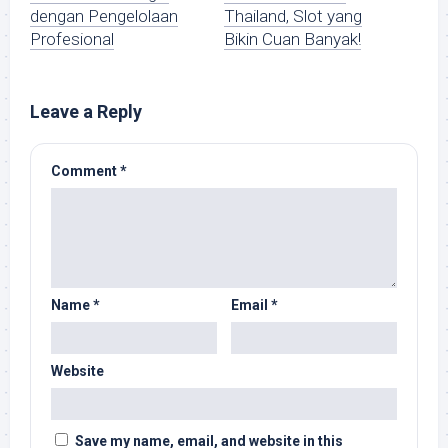
dengan Pengelolaan
Thailand, Slot yang
Profesional
Bikin Cuan Banyak!
Leave a Reply
Comment
*
Name
*
Email
*
Website
Save my name, email, and website in this