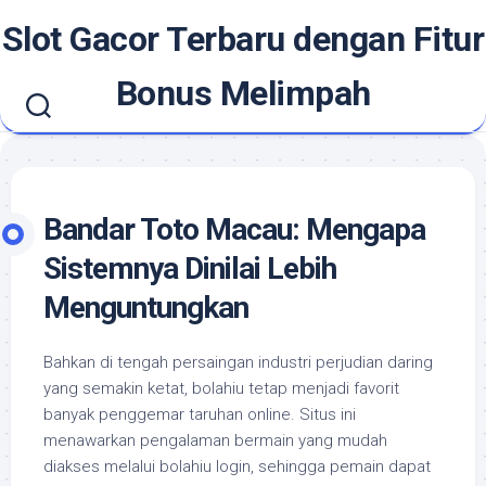
Skip
Slot Gacor Terbaru dengan Fitur
to
content
Bonus Melimpah
Bandar Toto Macau: Mengapa
Sistemnya Dinilai Lebih
Menguntungkan
Bahkan di tengah persaingan industri perjudian daring
yang semakin ketat, bolahiu tetap menjadi favorit
banyak penggemar taruhan online. Situs ini
menawarkan pengalaman bermain yang mudah
diakses melalui bolahiu login, sehingga pemain dapat