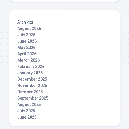
Archives
August 2026
July 2026
June 2026
May 2026
April 2026
March 2026
February 2026
January 2026
December 2025
November 2025
October 2025
September 2025
August 2025
July 2025
June 2025