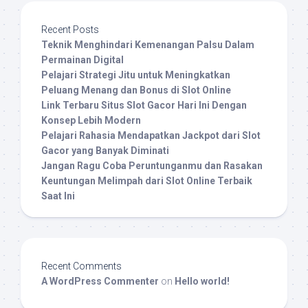
Recent Posts
Teknik Menghindari Kemenangan Palsu Dalam
Permainan Digital
Pelajari Strategi Jitu untuk Meningkatkan
Peluang Menang dan Bonus di Slot Online
Link Terbaru Situs Slot Gacor Hari Ini Dengan
Konsep Lebih Modern
Pelajari Rahasia Mendapatkan Jackpot dari Slot
Gacor yang Banyak Diminati
Jangan Ragu Coba Peruntunganmu dan Rasakan
Keuntungan Melimpah dari Slot Online Terbaik
Saat Ini
Recent Comments
A WordPress Commenter
on
Hello world!