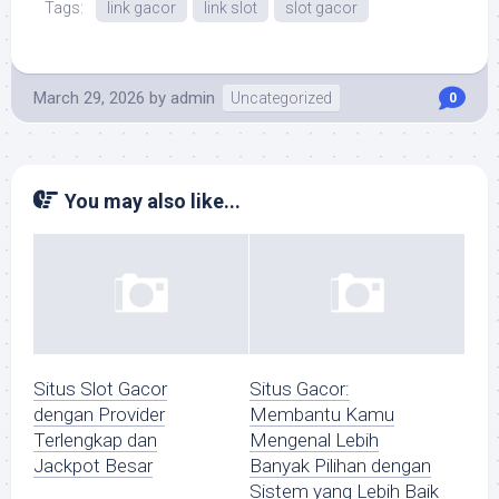
Tags:
link gacor
link slot
slot gacor
March 29, 2026
by
admin
Uncategorized
0
You may also like...
Situs Slot Gacor
Situs Gacor:
dengan Provider
Membantu Kamu
Terlengkap dan
Mengenal Lebih
Jackpot Besar
Banyak Pilihan dengan
Sistem yang Lebih Baik