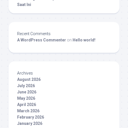
Saat Ini
Recent Comments
A WordPress Commenter
on
Hello world!
Archives
August 2026
July 2026
June 2026
May 2026
April 2026
March 2026
February 2026
January 2026