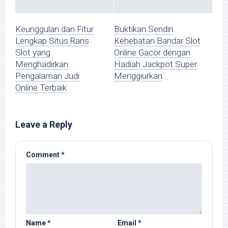
Keunggulan dan Fitur
Buktikan Sendiri
Lengkap Situs Rans
Kehebatan Bandar Slot
Slot yang
Online Gacor dengan
Menghadirkan
Hadiah Jackpot Super
Pengalaman Judi
Menggiurkan
Online Terbaik
Leave a Reply
Comment
*
Name
*
Email
*