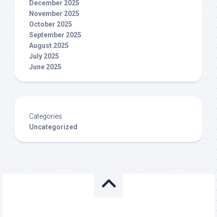
December 2025
November 2025
October 2025
September 2025
August 2025
July 2025
June 2025
Categories
Uncategorized