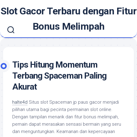
Skip
Slot Gacor Terbaru dengan Fitur
to
content
Bonus Melimpah
Tips Hitung Momentum
Terbang Spaceman Paling
Akurat
halte4d
Situs slot Spaceman jp paus gacor menjadi
pilihan utama bagi pecinta permainan slot online.
Dengan tampilan menarik dan fitur bonus melimpah,
pemain dapat merasakan sensasi bermain yang seru
dan menguntungkan. Keamanan dan kepercayaan