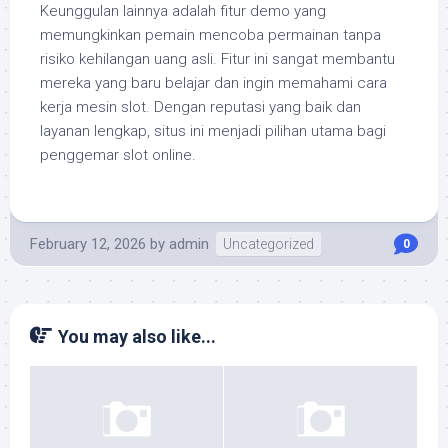
Keunggulan lainnya adalah fitur demo yang
memungkinkan pemain mencoba permainan tanpa
risiko kehilangan uang asli. Fitur ini sangat membantu
mereka yang baru belajar dan ingin memahami cara
kerja mesin slot. Dengan reputasi yang baik dan
layanan lengkap, situs ini menjadi pilihan utama bagi
penggemar slot online.
February 12, 2026
by
admin
Uncategorized
0
You may also like...