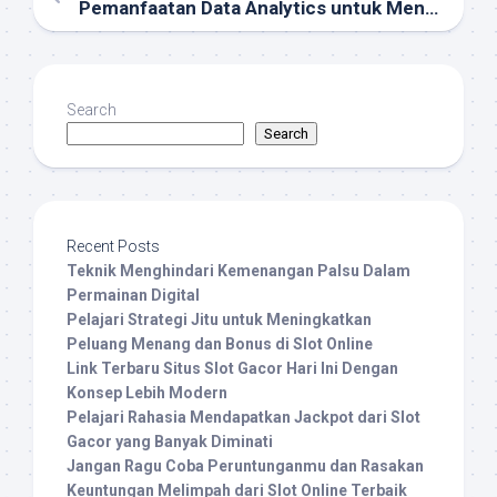
Pemanfaatan Data Analytics untuk Meningkatkan Pengalaman di Situs Gacor
Search
Search
Recent Posts
Teknik Menghindari Kemenangan Palsu Dalam
Permainan Digital
Pelajari Strategi Jitu untuk Meningkatkan
Peluang Menang dan Bonus di Slot Online
Link Terbaru Situs Slot Gacor Hari Ini Dengan
Konsep Lebih Modern
Pelajari Rahasia Mendapatkan Jackpot dari Slot
Gacor yang Banyak Diminati
Jangan Ragu Coba Peruntunganmu dan Rasakan
Keuntungan Melimpah dari Slot Online Terbaik