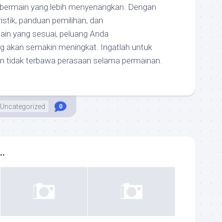
bermain yang lebih menyenangkan. Dengan
stik, panduan pemilihan, dan
ain yang sesuai, peluang Anda
 akan semakin meningkat. Ingatlah untuk
an tidak terbawa perasaan selama permainan.
Uncategorized
0
..