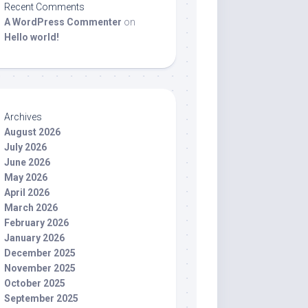
Recent Comments
A WordPress Commenter
on
Hello world!
Archives
August 2026
July 2026
June 2026
May 2026
April 2026
March 2026
February 2026
January 2026
December 2025
November 2025
October 2025
September 2025