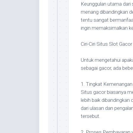
Keunggulan utama dari s
menang dibandingkan den
tentu sangat bermanfaa
ingin memaksimalkan ke
Ciri-Ciri Situs Slot Gacor
Untuk mengetahui apakah
sebagai gacor, ada beber
1. Tingkat Kemenangan 
Situs gacor biasanya 
lebih baik dibandingkan de
dari ulasan dan pengala
tersebut.
2. Proses Pembayaran 