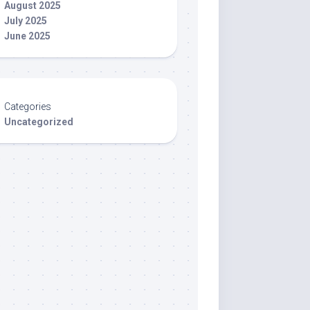
August 2025
July 2025
June 2025
Categories
Uncategorized