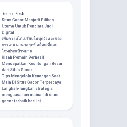
Recent Posts
Situs Gacor Menjadi Pilihan
Utama Untuk Pencinta Judi
Digital
เพิ่มความได้เปรียบในทุกจังหวะของ
การเล่น ผ่านกลยุทธ์ สล็อต ที่ตอบ
โจทย์ทุกเป้าหมาย
Kisah Pemain Berhasil
Mendapatkan Keuntungan Besar
dari Situs Gacor
Tips Mengelola Keuangan Saat
Main Di Situs Gacor Terpercaya
Langkah-langkah strategis
menguasai permainan di situs
gacor terbaik hari ini